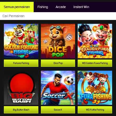
Semua permainan
Fishing
Arcade
Instant Win
Fortune Fishing
Dice Pop
WD Golden Fuwa Fishing
Big Button Bash
SoccerX
WD FuWa Fishing