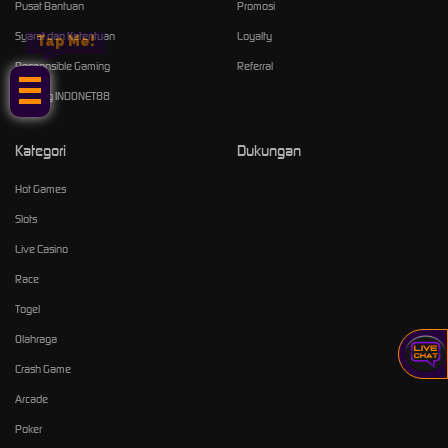
Pusat Bantuan
Promosi
Syarat dan Ketentuan
Loyalty
Tap Me!
Responsible Gaming
Referral
Tentang INDONET88
Kategori
Dukungan
Hot Games
Slots
Live Casino
Race
Togel
Olahraga
Crash Game
Arcade
Poker