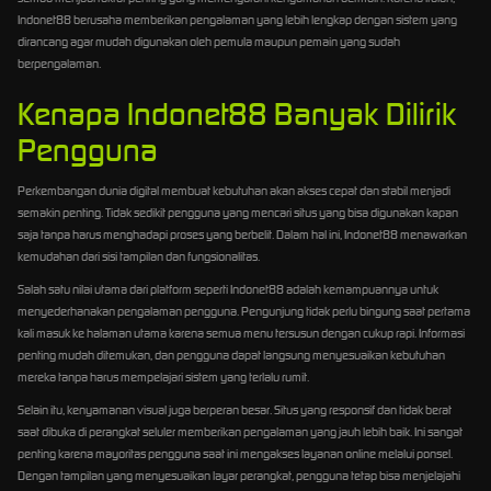
Indonet88 berusaha memberikan pengalaman yang lebih lengkap dengan sistem yang
dirancang agar mudah digunakan oleh pemula maupun pemain yang sudah
berpengalaman.
Kenapa Indonet88 Banyak Dilirik
Pengguna
Perkembangan dunia digital membuat kebutuhan akan akses cepat dan stabil menjadi
semakin penting. Tidak sedikit pengguna yang mencari situs yang bisa digunakan kapan
saja tanpa harus menghadapi proses yang berbelit. Dalam hal ini, Indonet88 menawarkan
kemudahan dari sisi tampilan dan fungsionalitas.
Salah satu nilai utama dari platform seperti Indonet88 adalah kemampuannya untuk
menyederhanakan pengalaman pengguna. Pengunjung tidak perlu bingung saat pertama
kali masuk ke halaman utama karena semua menu tersusun dengan cukup rapi. Informasi
penting mudah ditemukan, dan pengguna dapat langsung menyesuaikan kebutuhan
mereka tanpa harus mempelajari sistem yang terlalu rumit.
Selain itu, kenyamanan visual juga berperan besar. Situs yang responsif dan tidak berat
saat dibuka di perangkat seluler memberikan pengalaman yang jauh lebih baik. Ini sangat
penting karena mayoritas pengguna saat ini mengakses layanan online melalui ponsel.
Dengan tampilan yang menyesuaikan layar perangkat, pengguna tetap bisa menjelajahi