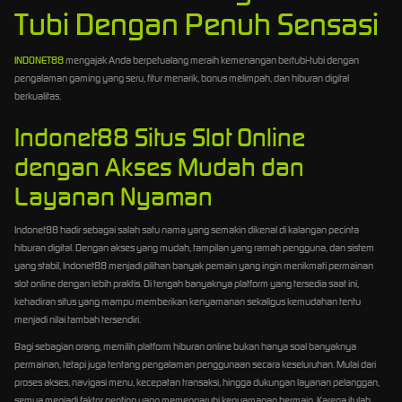
Tubi Dengan Penuh Sensasi
INDONET88
mengajak Anda berpetualang meraih kemenangan bertubi-tubi dengan
pengalaman gaming yang seru, fitur menarik, bonus melimpah, dan hiburan digital
berkualitas.
Indonet88 Situs Slot Online
dengan Akses Mudah dan
Layanan Nyaman
Indonet88 hadir sebagai salah satu nama yang semakin dikenal di kalangan pecinta
hiburan digital. Dengan akses yang mudah, tampilan yang ramah pengguna, dan sistem
yang stabil, Indonet88 menjadi pilihan banyak pemain yang ingin menikmati permainan
slot online dengan lebih praktis. Di tengah banyaknya platform yang tersedia saat ini,
kehadiran situs yang mampu memberikan kenyamanan sekaligus kemudahan tentu
menjadi nilai tambah tersendiri.
Bagi sebagian orang, memilih platform hiburan online bukan hanya soal banyaknya
permainan, tetapi juga tentang pengalaman penggunaan secara keseluruhan. Mulai dari
proses akses, navigasi menu, kecepatan transaksi, hingga dukungan layanan pelanggan,
semua menjadi faktor penting yang memengaruhi kenyamanan bermain. Karena itulah,