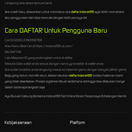
Langsung bisa akses semua Game
Jika masih baru, disarankan untuk membaca cara
daftar Indonet88
agar lebih memahami
alur penggunaan dan bisa memulai dengan lebih percaya diri.
Cara DAFTAR Untuk Pengguna Baru
Cari Di GOOGLE INDONET88
Atau Kamu Bisa Cari di https://indonet88.uk.com/
Klik DAFTAR
Lalu Masukan ID yang anda ingikan untuk di daftar
Masuka Data wallet anda sesuai dengan nama yg terdafatr di wallet anda
Jika sudah terdaftar anda langsung masuk ke halaman game dengan banyak pilihan game
Bagi yang belum memiliki akun, silakan lakukan
daftar Indonet88
melalui halaman resmi
yang telah disediakan. Proses registrasi dibuat sederhana sehingga bisa dilakukan hanya
dalam beberapa langkah saja.
Ayo Buruan Gabung Bersama Indonet88 Slot Online Resmi Terpercaya Di Kalangan Hari Ini
Kebijaksanaan
Platform