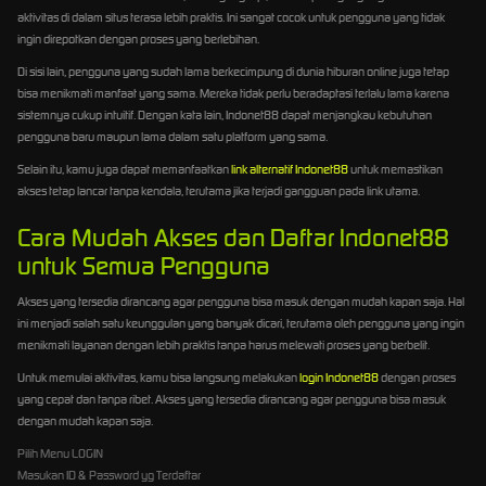
aktivitas di dalam situs terasa lebih praktis. Ini sangat cocok untuk pengguna yang tidak
ingin direpotkan dengan proses yang berlebihan.
Di sisi lain, pengguna yang sudah lama berkecimpung di dunia hiburan online juga tetap
bisa menikmati manfaat yang sama. Mereka tidak perlu beradaptasi terlalu lama karena
sistemnya cukup intuitif. Dengan kata lain, Indonet88 dapat menjangkau kebutuhan
pengguna baru maupun lama dalam satu platform yang sama.
Selain itu, kamu juga dapat memanfaatkan
link alternatif Indonet88
untuk memastikan
akses tetap lancar tanpa kendala, terutama jika terjadi gangguan pada link utama.
Cara Mudah Akses dan Daftar Indonet88
untuk Semua Pengguna
Akses yang tersedia dirancang agar pengguna bisa masuk dengan mudah kapan saja. Hal
ini menjadi salah satu keunggulan yang banyak dicari, terutama oleh pengguna yang ingin
menikmati layanan dengan lebih praktis tanpa harus melewati proses yang berbelit.
Untuk memulai aktivitas, kamu bisa langsung melakukan
login Indonet88
dengan proses
yang cepat dan tanpa ribet. Akses yang tersedia dirancang agar pengguna bisa masuk
dengan mudah kapan saja.
Pilih Menu LOGIN
Masukan ID & Password yg Terdaftar