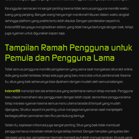
Keunggulan semacam ini sangat penting karena tidak semua pengguna memiliki waktu
luang yang panjang. Banyak orang hanya ingin menikmati hiburan dalam waktu singkat,
sehingga platform yang praktis tentu lebih disukai. Dengan pendekatan seperti ini,
Indonet88 berupaya menghadirkan sistem yang tidak hanya berfungsi dengan baik, tetapi
juga nyaman untuk digunakan kapan saja.
Tampilan Ramah Pengguna untuk
Pemula dan Pengguna Lama
Tidak semua pengguna memiliki pengalaman yang sama saat mengakses situs slot online.
Ada yang sudah terbiasa, tetapi ada juga yang baru mencoba untuk pertama kali. Karena
itu, situs yang baik seharusnya bisa dipahami dengan mudah oleh semua kalangan.
Indonet88
menonjol dari sisi antarmuka yang sederhana namun tetap menarik. Pengguna
baru dapat memahami alur penggunaan dengan lebih cepat, sementara pengguna lama
tetap merasa nyaman karena semua menu utama berada di tempat yang mudah
dijangkau. Struktur seperti ini penting untuk menjaga kenyamanan saat menjelajahi
berbagai pilihan permainan dan fitur pendukung lainnya.
Selain itu, kejelasan informasi juga sangat penting. Situs yang baik tidak membuat
pengguna harus menebak-nebak fungsi setiap tombol. Dengan tampilan yang jelas dan
navigasi yang rapi, pengalaman bermain menjadi jauh lebih menyenangkan. Ini pula yang