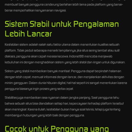
membuat banyak pengguna cenderung bertahan lebih lama pada platform yang benar-
benar memperhatikan kenyamanan navigasi.
Sistem Stabil untuk Pengalaman
Lebih Lancar
Kestabilan sistem adalah salah satu faktor utama dalam menentukan kualitas sebuah
platform. Tidak peduli seberapa menarik tampilannya, jika situs sering lambat atau sulit
diakses, pengguna akan cepat merasa kecewa. Indonet88 mencoba menjawab
kebutuhan ini dengan menghadirkan sistem yang lebih stabil dan ringan untuk digunakan.
Sistem yang stabil memberikan banyak manfaat. Pengguna dapat berpindah halaman
dengan lebih cepat, memuat informasi dengan lancar, dan menjalankan aktivitas dengan
minim gangguan. Dalam dunia hiburan digital, hal-hal seperti ini sangat menentukan karena
pengguna biasanya ingin proses yang serba cepat.
Stabilitas juga memberikan rasa nyaman dalam jangka panjang. Saat pengguna tahu
bahwa sebuah situs bisa diandalkan setiap hari, kepercayaan terhadap platform tersebut
akan meningkat. Karena itulah, kestabilan bukan hanya soal teknis, tetapi juga tentang
membangun hubungan yang lebih baik dengan pengguna.
Cocok untuk Pengguna yang