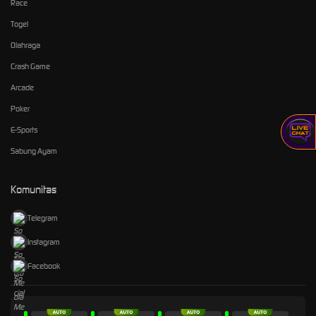
Race
Togel
Olahraga
Crash Game
Arcade
Poker
E-Sports
Sabung Ayam
Komunitas
Telegram
Instagram
Facebook