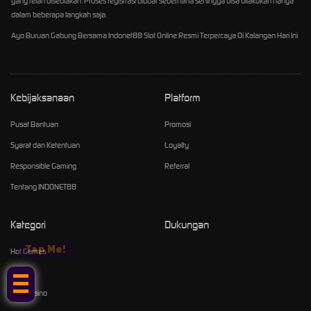
yang telah disediakan. Proses registrasi dibuat sederhana sehingga bisa dilakukan hanya
dalam beberapa langkah saja.
Ayo Buruan Gabung Bersama Indonet88 Slot Online Resmi Terpercaya Di Kalangan Hari Ini
Kebijaksanaan
Platform
Pusat Bantuan
Promosi
Syarat dan Ketentuan
Loyalty
Responsible Gaming
Referral
Tentang INDONET88
Kategori
Dukungan
Tap Me!
Hot Games
Slots
Live Casino