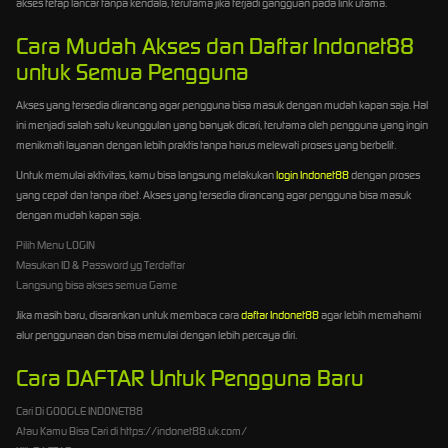
akses tetap lancar tanpa kendala, terutama jika terjadi gangguan pada link utama.
Cara Mudah Akses dan Daftar Indonet88
untuk Semua Pengguna
Akses yang tersedia dirancang agar pengguna bisa masuk dengan mudah kapan saja. Hal
ini menjadi salah satu keunggulan yang banyak dicari, terutama oleh pengguna yang ingin
menikmati layanan dengan lebih praktis tanpa harus melewati proses yang berbelit.
Untuk memulai aktivitas, kamu bisa langsung melakukan
login Indonet88
dengan proses
yang cepat dan tanpa ribet. Akses yang tersedia dirancang agar pengguna bisa masuk
dengan mudah kapan saja.
Pilih Menu LOGIN
Masukan ID & Password yg Terdaftar
Langsung bisa akses semua Game
Jika masih baru, disarankan untuk membaca cara
daftar Indonet88
agar lebih memahami
alur penggunaan dan bisa memulai dengan lebih percaya diri.
Cara DAFTAR Untuk Pengguna Baru
Cari Di GOOGLE INDONET88
Atau Kamu Bisa Cari di https://indonet88.uk.com/