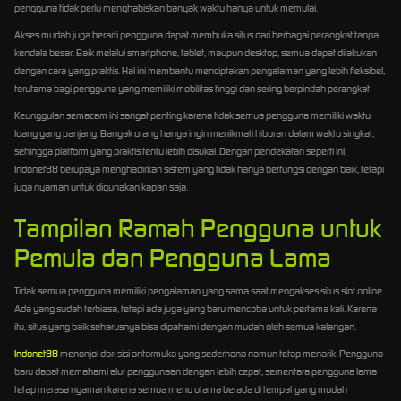
pengguna tidak perlu menghabiskan banyak waktu hanya untuk memulai.
Akses mudah juga berarti pengguna dapat membuka situs dari berbagai perangkat tanpa
kendala besar. Baik melalui smartphone, tablet, maupun desktop, semua dapat dilakukan
dengan cara yang praktis. Hal ini membantu menciptakan pengalaman yang lebih fleksibel,
terutama bagi pengguna yang memiliki mobilitas tinggi dan sering berpindah perangkat.
Keunggulan semacam ini sangat penting karena tidak semua pengguna memiliki waktu
luang yang panjang. Banyak orang hanya ingin menikmati hiburan dalam waktu singkat,
sehingga platform yang praktis tentu lebih disukai. Dengan pendekatan seperti ini,
Indonet88 berupaya menghadirkan sistem yang tidak hanya berfungsi dengan baik, tetapi
juga nyaman untuk digunakan kapan saja.
Tampilan Ramah Pengguna untuk
Pemula dan Pengguna Lama
Tidak semua pengguna memiliki pengalaman yang sama saat mengakses situs slot online.
Ada yang sudah terbiasa, tetapi ada juga yang baru mencoba untuk pertama kali. Karena
itu, situs yang baik seharusnya bisa dipahami dengan mudah oleh semua kalangan.
Indonet88
menonjol dari sisi antarmuka yang sederhana namun tetap menarik. Pengguna
baru dapat memahami alur penggunaan dengan lebih cepat, sementara pengguna lama
tetap merasa nyaman karena semua menu utama berada di tempat yang mudah