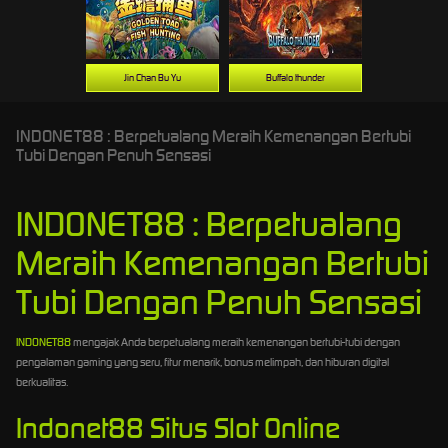
Jin Chan Bu Yu
Buffalo thunder
INDONET88 : Berpetualang Meraih Kemenangan Bertubi
Tubi Dengan Penuh Sensasi
INDONET88 : Berpetualang
Meraih Kemenangan Bertubi
Tubi Dengan Penuh Sensasi
INDONET88
mengajak Anda berpetualang meraih kemenangan bertubi-tubi dengan
pengalaman gaming yang seru, fitur menarik, bonus melimpah, dan hiburan digital
berkualitas.
Indonet88 Situs Slot Online