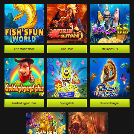
Fish Music World
Kirin Storm
Mermaids-6s
Golden Legend Plus
Spongebob
Thunder Dragon