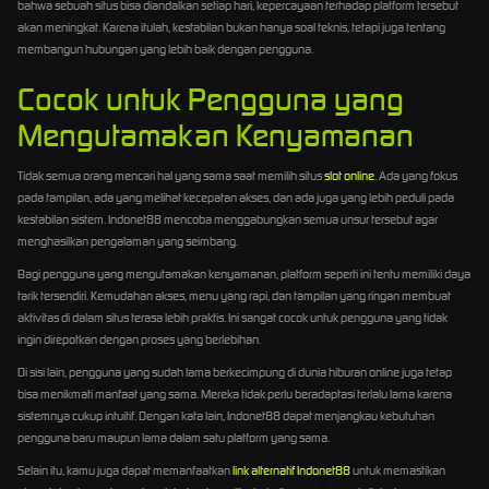
bahwa sebuah situs bisa diandalkan setiap hari, kepercayaan terhadap platform tersebut
akan meningkat. Karena itulah, kestabilan bukan hanya soal teknis, tetapi juga tentang
membangun hubungan yang lebih baik dengan pengguna.
Cocok untuk Pengguna yang
Mengutamakan Kenyamanan
Tidak semua orang mencari hal yang sama saat memilih situs
slot online
. Ada yang fokus
pada tampilan, ada yang melihat kecepatan akses, dan ada juga yang lebih peduli pada
kestabilan sistem. Indonet88 mencoba menggabungkan semua unsur tersebut agar
menghasilkan pengalaman yang seimbang.
Bagi pengguna yang mengutamakan kenyamanan, platform seperti ini tentu memiliki daya
tarik tersendiri. Kemudahan akses, menu yang rapi, dan tampilan yang ringan membuat
aktivitas di dalam situs terasa lebih praktis. Ini sangat cocok untuk pengguna yang tidak
ingin direpotkan dengan proses yang berlebihan.
Di sisi lain, pengguna yang sudah lama berkecimpung di dunia hiburan online juga tetap
bisa menikmati manfaat yang sama. Mereka tidak perlu beradaptasi terlalu lama karena
sistemnya cukup intuitif. Dengan kata lain, Indonet88 dapat menjangkau kebutuhan
pengguna baru maupun lama dalam satu platform yang sama.
Selain itu, kamu juga dapat memanfaatkan
link alternatif Indonet88
untuk memastikan