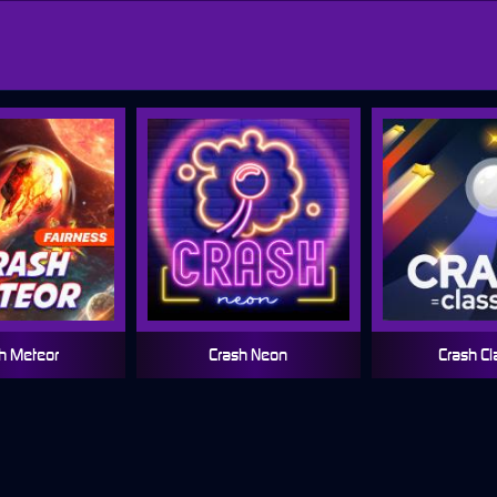
h Meteor
Crash Neon
Crash Cl