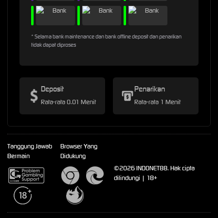
* Selama bank maintenance dan bank offline deposit dan penarikan
tidak dapat diproses
Deposit
Penarikan
Rata-rata 0.01 Menit
Rata-rata 1 Menit
Tanggung Jawab
Browser Yang
Bermain
Didukung
©2026 INDONET88. Hak cipta
dilindungi | 18+