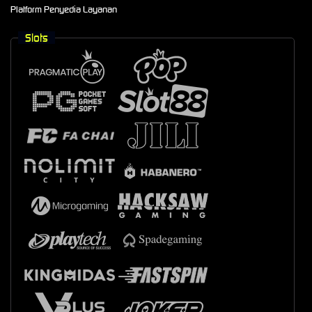
Platform Penyedia Layanan
Slots