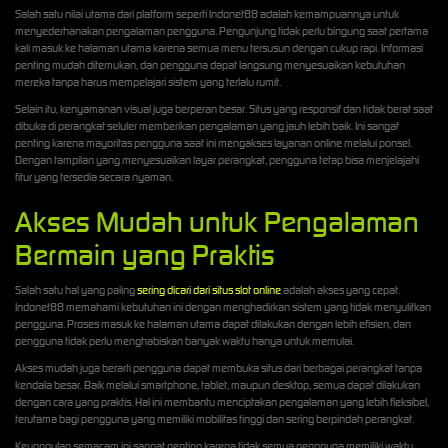
Salah satu nilai utama dari platform seperti Indonet88 adalah kemampuannya untuk
menyederhanakan pengalaman pengguna. Pengunjung tidak perlu bingung saat pertama
kali masuk ke halaman utama karena semua menu tersusun dengan cukup rapi. Informasi
penting mudah ditemukan, dan pengguna dapat langsung menyesuaikan kebutuhan
mereka tanpa harus mempelajari sistem yang terlalu rumit.
Selain itu, kenyamanan visual juga berperan besar. Situs yang responsif dan tidak berat saat
dibuka di perangkat seluler memberikan pengalaman yang jauh lebih baik. Ini sangat
penting karena mayoritas pengguna saat ini mengakses layanan online melalui ponsel.
Dengan tampilan yang menyesuaikan layar perangkat, pengguna tetap bisa menjelajahi
fitur yang tersedia secara nyaman.
Akses Mudah untuk Pengalaman
Bermain yang Praktis
Salah satu hal yang paling
sering dicari dari situs slot online
adalah akses yang cepat.
Indonet88 memahami kebutuhan ini dengan menghadirkan sistem yang tidak menyulitkan
pengguna. Proses masuk ke halaman utama dapat dilakukan dengan lebih efisien, dan
pengguna tidak perlu menghabiskan banyak waktu hanya untuk memulai.
Akses mudah juga berarti pengguna dapat membuka situs dari berbagai perangkat tanpa
kendala besar. Baik melalui smartphone, tablet, maupun desktop, semua dapat dilakukan
dengan cara yang praktis. Hal ini membantu menciptakan pengalaman yang lebih fleksibel,
terutama bagi pengguna yang memiliki mobilitas tinggi dan sering berpindah perangkat.
Keunggulan semacam ini sangat penting karena tidak semua pengguna memiliki waktu