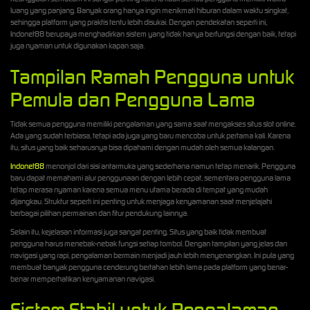
luang yang panjang. Banyak orang hanya ingin menikmati hiburan dalam waktu singkat,
sehingga platform yang praktis tentu lebih disukai. Dengan pendekatan seperti ini,
Indonet88 berupaya menghadirkan sistem yang tidak hanya berfungsi dengan baik, tetapi
juga nyaman untuk digunakan kapan saja.
Tampilan Ramah Pengguna untuk
Pemula dan Pengguna Lama
Tidak semua pengguna memiliki pengalaman yang sama saat mengakses situs slot online.
Ada yang sudah terbiasa, tetapi ada juga yang baru mencoba untuk pertama kali. Karena
itu, situs yang baik seharusnya bisa dipahami dengan mudah oleh semua kalangan.
Indonet88
menonjol dari sisi antarmuka yang sederhana namun tetap menarik. Pengguna
baru dapat memahami alur penggunaan dengan lebih cepat, sementara pengguna lama
tetap merasa nyaman karena semua menu utama berada di tempat yang mudah
dijangkau. Struktur seperti ini penting untuk menjaga kenyamanan saat menjelajahi
berbagai pilihan permainan dan fitur pendukung lainnya.
Selain itu, kejelasan informasi juga sangat penting. Situs yang baik tidak membuat
pengguna harus menebak-nebak fungsi setiap tombol. Dengan tampilan yang jelas dan
navigasi yang rapi, pengalaman bermain menjadi jauh lebih menyenangkan. Ini pula yang
membuat banyak pengguna cenderung bertahan lebih lama pada platform yang benar-
benar memperhatikan kenyamanan navigasi.