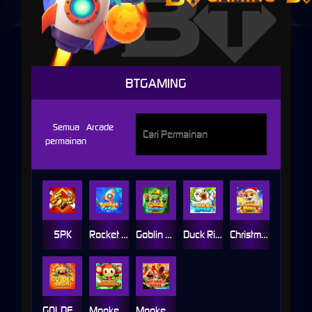
BTGAMING
Semua
Arcade
permainan
5PK
Rocket Crash
Goblin Treasure
Duck River
Christmas Mines
GOLDEN BASIN
Monkey Thunderbolt
Monkey King