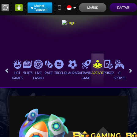
Main di
MASUK
DAFTAR
Telegram
HOT
SLOTS
LIVE
RACE
TOGEL
OLAHRAGA
CRASH
ARCADE
POKER
E-
SABUN
GAMES
CASINO
GAME
SPORTS
AYAM