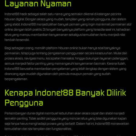
Layanan Nyaman
Indonet88 hadir sebagai salah satu nama yang semakin dikenal di kalangan pecinta
hiburan digital. Dengan akses yang mudah, tampilan yang ramah pengguna, dan sistem
yang stabil, Indonet88 menjadi pilihan banyak pemain yang ingin menikmati permainan slot
online dengan lebih praktis. Di tengah banyaknya platform yang tersedia saat ini, kehadiran
situs yang mampu memberikan kenyamanan sekaligus kemudahan tentu menjadi nilai
tambah tersendiri.
Bagi sebagian orang, memilih platform hiburan online bukan hanya soal banyaknya
permainan, tetapi juga tentang pengalaman penggunaan secara keseluruhan. Mulai dari
proses akses, navigasi menu, kecepatan transaksi, hingga dukungan layanan pelanggan,
semua menjadi faktor penting yang memengaruhi kenyamanan bermain. Karena itulah,
Indonet88 berusaha memberikan pengalaman yang lebih lengkap dengan sistem yang
dirancang agar mudah digunakan oleh pemula maupun pemain yang sudah
berpengalaman.
Kenapa Indonet88 Banyak Dilirik
Pengguna
Perkembangan dunia digital membuat kebutuhan akan akses cepat dan stabil menjadi
semakin penting. Tidak sedikit pengguna yang mencari situs yang bisa digunakan kapan
saja tanpa harus menghadapi proses yang berbelit. Dalam hal ini, Indonet88 menawarkan
kemudahan dari sisi tampilan dan fungsionalitas.