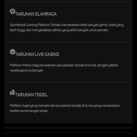
TARUHAN OLAHRAGA
Sportsbook Gaming Platform Terbaik menawarkan lebih banyak game, odds yang
lebih tinggi, dan menyediakan pilihan yang lebih banyak untuk pemain.
TARUHAN LIVE KASINO
Platform Pilihan bagi perusahaan-perusahaan terbaik di dunia, dengan pilihan
variasi game terbanyak
TARUHAN TOGEL
Platform togel yang menarik dari perusahan terbaik di dunia yang menawarkan
hadiah kemenangan besar