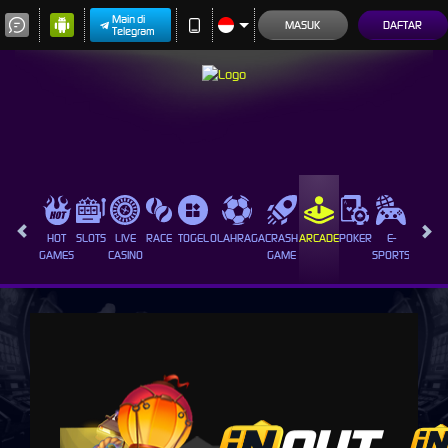
Main di
MASUK
DAFTAR
Telegram
HOT
SLOTS
LIVE
RACE
TOGEL
OLAHRAGA
CRASH
ARCADE
POKER
E-
SABUN
GAMES
CASINO
GAME
SPORTS
AYAM