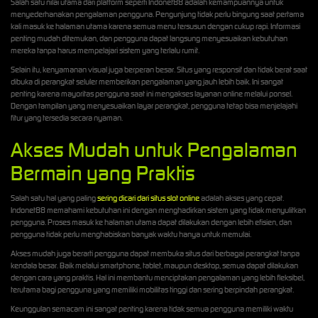
Salah satu nilai utama dari platform seperti Indonet88 adalah kemampuannya untuk
menyederhanakan pengalaman pengguna. Pengunjung tidak perlu bingung saat pertama
kali masuk ke halaman utama karena semua menu tersusun dengan cukup rapi. Informasi
penting mudah ditemukan, dan pengguna dapat langsung menyesuaikan kebutuhan
mereka tanpa harus mempelajari sistem yang terlalu rumit.
Selain itu, kenyamanan visual juga berperan besar. Situs yang responsif dan tidak berat saat
dibuka di perangkat seluler memberikan pengalaman yang jauh lebih baik. Ini sangat
penting karena mayoritas pengguna saat ini mengakses layanan online melalui ponsel.
Dengan tampilan yang menyesuaikan layar perangkat, pengguna tetap bisa menjelajahi
fitur yang tersedia secara nyaman.
Akses Mudah untuk Pengalaman
Bermain yang Praktis
Salah satu hal yang paling
sering dicari dari situs slot online
adalah akses yang cepat.
Indonet88 memahami kebutuhan ini dengan menghadirkan sistem yang tidak menyulitkan
pengguna. Proses masuk ke halaman utama dapat dilakukan dengan lebih efisien, dan
pengguna tidak perlu menghabiskan banyak waktu hanya untuk memulai.
Akses mudah juga berarti pengguna dapat membuka situs dari berbagai perangkat tanpa
kendala besar. Baik melalui smartphone, tablet, maupun desktop, semua dapat dilakukan
dengan cara yang praktis. Hal ini membantu menciptakan pengalaman yang lebih fleksibel,
terutama bagi pengguna yang memiliki mobilitas tinggi dan sering berpindah perangkat.
Keunggulan semacam ini sangat penting karena tidak semua pengguna memiliki waktu