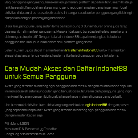
Bagi pengguna yang mengutamakan kenyamanan, platform seperti ini tentu memiliki daya
tarik tersendiri. Kemudahan akses, menu yang rapi, dan tampilan yang ringan membuat
aktivitas di dalam situs terasa lebih praktis. Ini sangat cocok untuk pengguna yang tidak ingin
direpotkan dengan proses yang berlebihan.
Di sisi lain, pengguna yang sudah lama berkecimpung di dunia hiburan online juga tetap
bisa menikmati manfaat yang sama. Mereka tidak perlu beradaptasi terlalu lama karena
sistemnya cukup intuitif. Dengan kata lain, Indonet88 dapat menjangkau kebutuhan
pengguna baru maupun lama dalam satu platform yang sama.
Selain itu, kamu juga dapat memanfaatkan
link alternatif Indonet88
untuk memastikan
akses tetap lancar tanpa kendala, terutama jika terjadi gangguan pada link utama.
Cara Mudah Akses dan Daftar Indonet88
untuk Semua Pengguna
Akses yang tersedia dirancang agar pengguna bisa masuk dengan mudah kapan saja. Hal
ini menjadi salah satu keunggulan yang banyak dicari, terutama oleh pengguna yang ingin
menikmati layanan dengan lebih praktis tanpa harus melewati proses yang berbelit.
Untuk memulai aktivitas, kamu bisa langsung melakukan
login Indonet88
dengan proses
yang cepat dan tanpa ribet. Akses yang tersedia dirancang agar pengguna bisa masuk
dengan mudah kapan saja.
Pilih Menu LOGIN
Masukan ID & Password yg Terdaftar
Langsung bisa akses semua Game