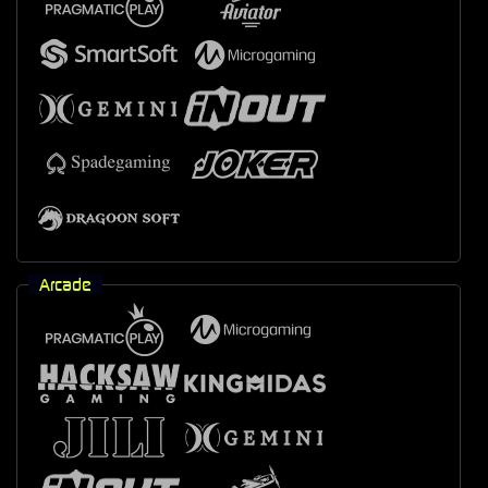
Arcade