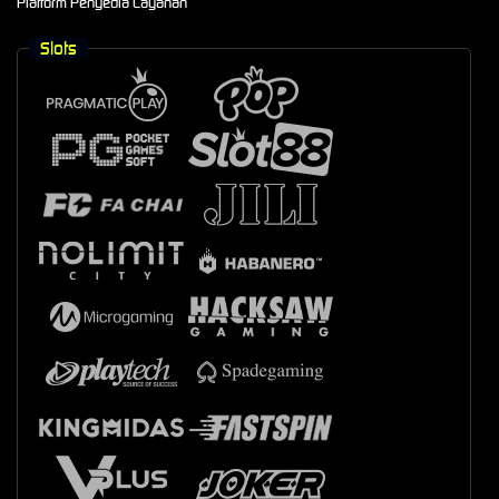
Platform Penyedia Layanan
Slots