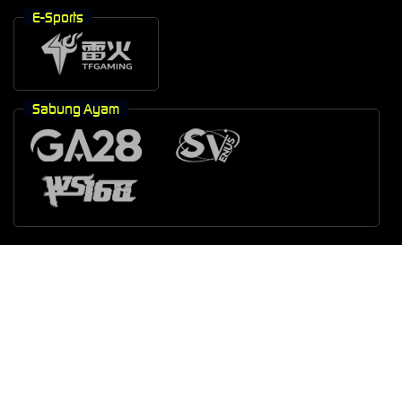
E-Sports
Sabung Ayam