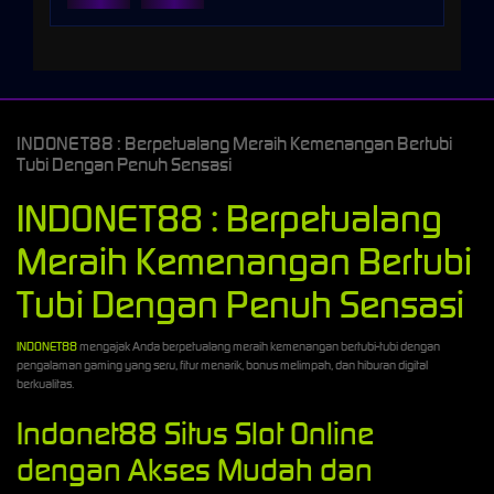
INDONET88 : Berpetualang Meraih Kemenangan Bertubi
Tubi Dengan Penuh Sensasi
INDONET88 : Berpetualang
Meraih Kemenangan Bertubi
Tubi Dengan Penuh Sensasi
INDONET88
mengajak Anda berpetualang meraih kemenangan bertubi-tubi dengan
pengalaman gaming yang seru, fitur menarik, bonus melimpah, dan hiburan digital
berkualitas.
Indonet88 Situs Slot Online
dengan Akses Mudah dan