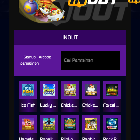
INOUT
Semua
Arcade
permainan
Ice Fish
Lucky Ducky
Chicken Road 2.0
Chicken Road
Forest Arrow
Hamster Run
Penalty Unlimited
Plinko Aztec
Rabbit Road
Rock Paper Scissors