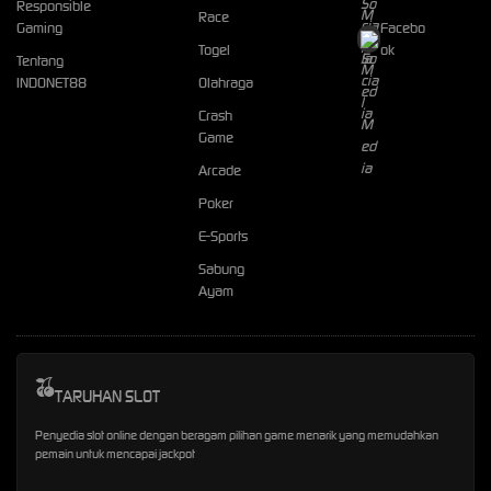
Responsible
Race
Gaming
Facebo
Togel
ok
Tentang
INDONET88
Olahraga
Crash
Game
Arcade
Poker
E-Sports
Sabung
Ayam
TARUHAN SLOT
Penyedia slot online dengan beragam pilihan game menarik yang memudahkan
pemain untuk mencapai jackpot