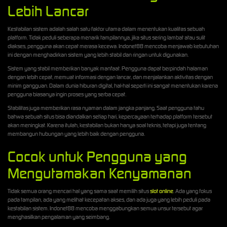
Lebih Lancar
Kestabilan sistem adalah salah satu faktor utama dalam menentukan kualitas sebuah
platform. Tidak peduli seberapa menarik tampilannya, jika situs sering lambat atau sulit
diakses, pengguna akan cepat merasa kecewa. Indonet88 mencoba menjawab kebutuhan
ini dengan menghadirkan sistem yang lebih stabil dan ringan untuk digunakan.
Sistem yang stabil memberikan banyak manfaat. Pengguna dapat berpindah halaman
dengan lebih cepat, memuat informasi dengan lancar, dan menjalankan aktivitas dengan
minim gangguan. Dalam dunia hiburan digital, hal-hal seperti ini sangat menentukan karena
pengguna biasanya ingin proses yang serba cepat.
Stabilitas juga memberikan rasa nyaman dalam jangka panjang. Saat pengguna tahu
bahwa sebuah situs bisa diandalkan setiap hari, kepercayaan terhadap platform tersebut
akan meningkat. Karena itulah, kestabilan bukan hanya soal teknis, tetapi juga tentang
membangun hubungan yang lebih baik dengan pengguna.
Cocok untuk Pengguna yang
Mengutamakan Kenyamanan
Tidak semua orang mencari hal yang sama saat memilih situs
slot online
. Ada yang fokus
pada tampilan, ada yang melihat kecepatan akses, dan ada juga yang lebih peduli pada
kestabilan sistem. Indonet88 mencoba menggabungkan semua unsur tersebut agar
menghasilkan pengalaman yang seimbang.