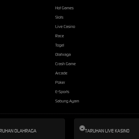
Hot Games
Slots
Live Casino
Race
Togel
Olahraga
Crash Game
Arcade
Poker
E-Sports
Sabung Ayam
RUHAN OLAHRAGA
TARUHAN LIVE KASINO