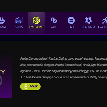
 GAMES
SLOTS
LIVE CASINO
RACE
TOGEL
OLAHRAGA
CRASH
Pretty Gaming adalah Kasino Daring yang penuh dengan kesenanga
oleh para pemain dengan standar internasional. Anda juga bisa b
nyaman. Untuk Bakarat, tingkat pembayaran tertinggi 1:0 untuk b
1:1. Untuk Rolet dan juga Sic Bo akan segera hadir di Pretty Gaming
MAIN