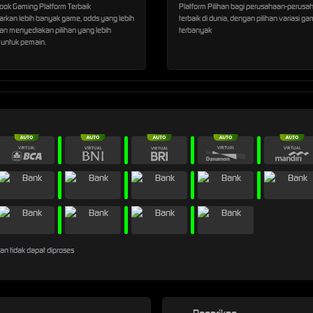
ook Gaming Platform Terbaik
Platform Pilihan bagi perusahaan-perusa
kan lebih banyak game, odds yang lebih
terbaik di dunia, dengan pilihan variasi g
 dan menyediakan pilihan yang lebih
terbanyak
untuk pemain.
an tidak dapat diproses