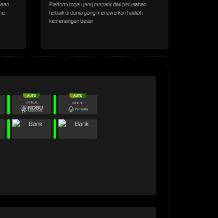
haan
Platform togel yang menarik dari perusahan
ame
terbaik di dunia yang menawarkan hadiah
kemenangan besar