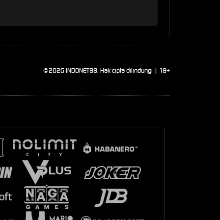
©2026 INDONET88. Hak cipta dilindungi | 18+