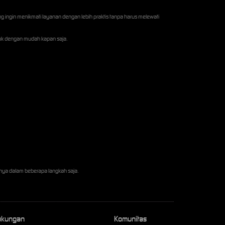
 ingin menikmati layanan dengan lebih praktis tanpa harus melewati
suk dengan mudah kapan saja.
anya dalam beberapa langkah saja.
ukungan
Komunitas