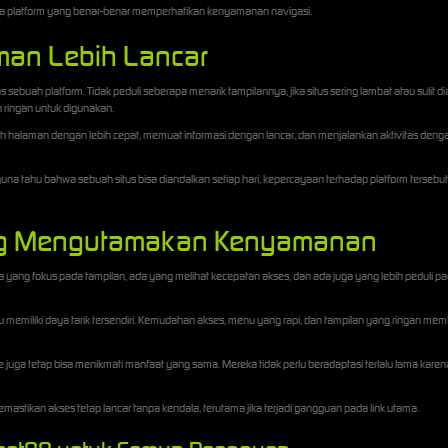
a platform yang benar-benar memperhatikan kenyamanan navigasi.
aman Lebih Lancar
s sebuah platform. Tidak peduli seberapa menarik tampilannya, jika situs sering lambat atau su
 ringan untuk digunakan.
alaman dengan lebih cepat, memuat informasi dengan lancar, dan menjalankan aktivitas dengan mi
a tahu bahwa sebuah situs bisa diandalkan setiap hari, kepercayaan terhadap platform tersebut a
ng Mengutamakan Kenyamanan
da yang fokus pada tampilan, ada yang melihat kecepatan akses, dan ada juga yang lebih pedul
iliki daya tarik tersendiri. Kemudahan akses, menu yang rapi, dan tampilan yang ringan membuat a
e juga tetap bisa menikmati manfaat yang sama. Mereka tidak perlu beradaptasi terlalu lama karen
mastikan akses tetap lancar tanpa kendala, terutama jika terjadi gangguan pada link utama.