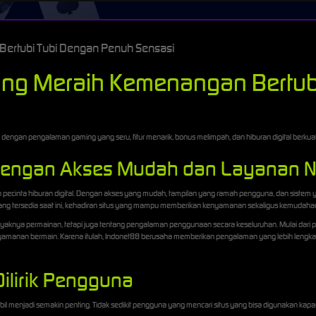
ertubi Tubi Dengan Penuh Sensasi
ang Meraih Kemenangan Bertub
ngan pengalaman gaming yang seru, fitur menarik, bonus melimpah, dan hiburan digital berkuali
ne dengan Akses Mudah dan Layanan
 pecinta hiburan digital. Dengan akses yang mudah, tampilan yang ramah pengguna, dan sistem y
 yang tersedia saat ini, kehadiran situs yang mampu memberikan kenyamanan sekaligus kemudahan t
anyaknya permainan, tetapi juga tentang pengalaman penggunaan secara keseluruhan. Mulai dari p
yamanan bermain. Karena itulah, Indonet88 berusaha memberikan pengalaman yang lebih lengk
ilirik Pengguna
 menjadi semakin penting. Tidak sedikit pengguna yang mencari situs yang bisa digunakan kapan 