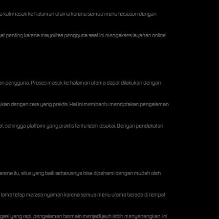
ama kali masuk ke halaman utama karena semua menu tersusun dengan
angat penting karena mayoritas pengguna saat ini mengakses layanan online
kan pengguna. Proses masuk ke halaman utama dapat dilakukan dengan
akukan dengan cara yang praktis. Hal ini membantu menciptakan pengalaman
 sehingga platform yang praktis tentu lebih disukai. Dengan pendekatan
arena itu, situs yang baik seharusnya bisa dipahami dengan mudah oleh
a lama tetap merasa nyaman karena semua menu utama berada di tempat
vigasi yang rapi, pengalaman bermain menjadi jauh lebih menyenangkan. Ini