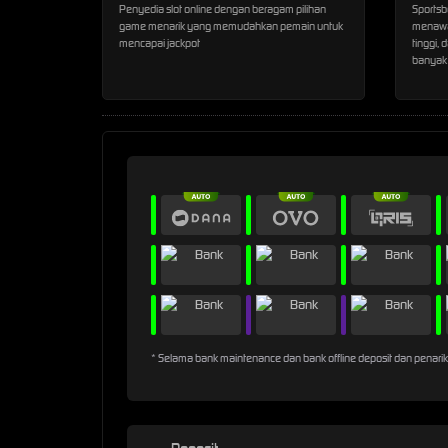
Penyedia slot online dengan beragam pilihan
Sportsb
game menarik yang memudahkan pemain untuk
menawar
mencapai jackpot
tinggi,
banyak 
* Selama bank maintenance dan bank offline deposit dan penarik