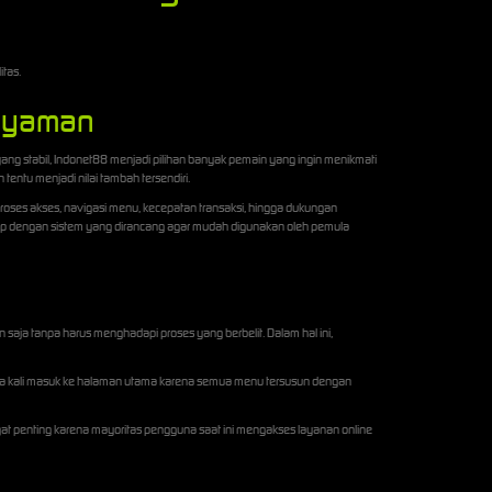
tas.
 Nyaman
ang stabil, Indonet88 menjadi pilihan banyak pemain yang ingin menikmati
entu menjadi nilai tambah tersendiri.
roses akses, navigasi menu, kecepatan transaksi, hingga dukungan
ap dengan sistem yang dirancang agar mudah digunakan oleh pemula
saja tanpa harus menghadapi proses yang berbelit. Dalam hal ini,
ama kali masuk ke halaman utama karena semua menu tersusun dengan
angat penting karena mayoritas pengguna saat ini mengakses layanan online