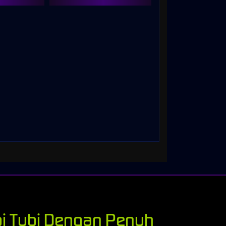
i Tubi Dengan Penuh