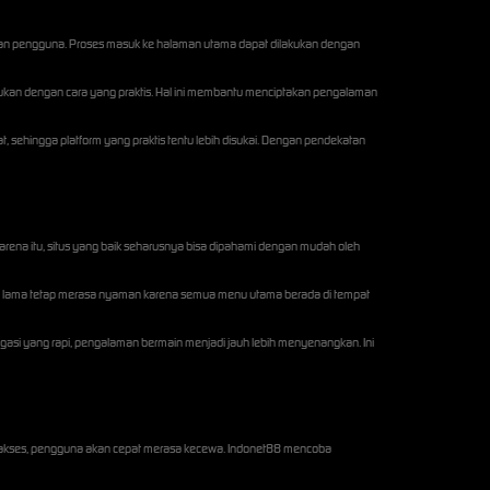
kan pengguna. Proses masuk ke halaman utama dapat dilakukan dengan
akukan dengan cara yang praktis. Hal ini membantu menciptakan pengalaman
 sehingga platform yang praktis tentu lebih disukai. Dengan pendekatan
arena itu, situs yang baik seharusnya bisa dipahami dengan mudah oleh
a lama tetap merasa nyaman karena semua menu utama berada di tempat
vigasi yang rapi, pengalaman bermain menjadi jauh lebih menyenangkan. Ini
lit diakses, pengguna akan cepat merasa kecewa. Indonet88 mencoba