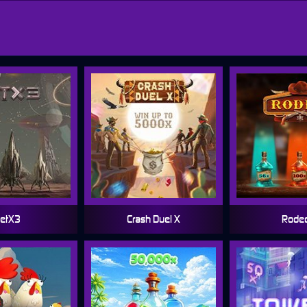
JetX3
Crash Duel X
Rode