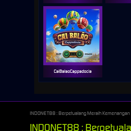
CaiBalaoCappadocia
INDONET88 : Berpetualang Meraih Kemenangan B
INDONET88 : Berpetual