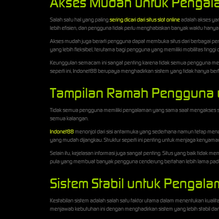
Akses Mudah untuk Pengala
Salah satu hal yang paling
sering dicari dari situs slot online
adalah akses ya
lebih efisien, dan pengguna tidak perlu menghabiskan banyak waktu hanya
Akses mudah juga berarti pengguna dapat membuka situs dari berbagai per
yang lebih fleksibel, terutama bagi pengguna yang memiliki mobilitas tinggi
Keunggulan semacam ini sangat penting karena tidak semua pengguna memil
seperti ini, Indonet88 berupaya menghadirkan sistem yang tidak hanya ber
Tampilan Ramah Pengguna 
Tidak semua pengguna memiliki pengalaman yang sama saat mengakses situs 
semua kalangan.
Indonet88
menonjol dari sisi antarmuka yang sederhana namun tetap me
yang mudah dijangkau. Struktur seperti ini penting untuk menjaga kenyaman
Selain itu, kejelasan informasi juga sangat penting. Situs yang baik tida
pula yang membuat banyak pengguna cenderung bertahan lebih lama pad
Sistem Stabil untuk Pengal
Kestabilan sistem adalah salah satu faktor utama dalam menentukan kualita
menjawab kebutuhan ini dengan menghadirkan sistem yang lebih stabil dan