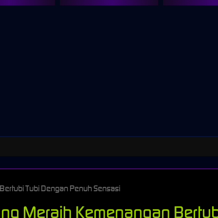
ertubi Tubi Dengan Penuh Sensasi
ang Meraih Kemenangan Bertub