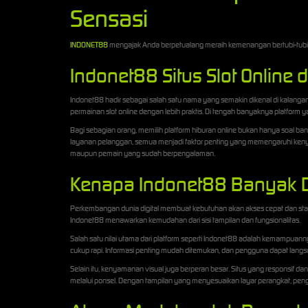
Sensasi
INDONET88
mengajak Anda berpetualang meraih kemenangan bertubi-tubi de
Indonet88 Situs Slot Onli
Indonet88 hadir sebagai salah satu nama yang semakin dikenal di kalangan
permainan slot online dengan lebih praktis. Di tengah banyaknya platform
Bagi sebagian orang, memilih platform hiburan online bukan hanya soal b
layanan pelanggan, semua menjadi faktor penting yang memengaruhi ken
maupun pemain yang sudah berpengalaman.
Kenapa Indonet88 Banyak D
Perkembangan dunia digital membuat kebutuhan akan akses cepat dan stabil
Indonet88 menawarkan kemudahan dari sisi tampilan dan fungsionalitas.
Salah satu nilai utama dari platform seperti Indonet88 adalah kemampu
cukup rapi. Informasi penting mudah ditemukan, dan pengguna dapat langs
Selain itu, kenyamanan visual juga berperan besar. Situs yang responsif da
melalui ponsel. Dengan tampilan yang menyesuaikan layar perangkat, pengg