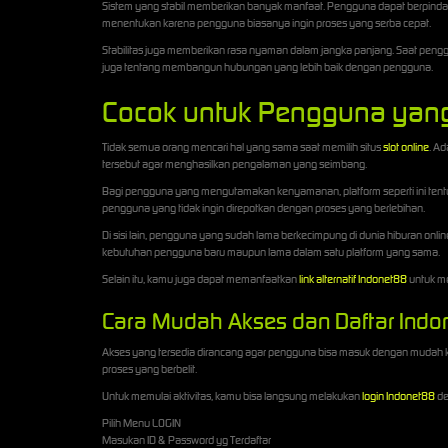
Sistem yang stabil memberikan banyak manfaat. Pengguna dapat berpindah h
menentukan karena pengguna biasanya ingin proses yang serba cepat.
Stabilitas juga memberikan rasa nyaman dalam jangka panjang. Saat penggun
juga tentang membangun hubungan yang lebih baik dengan pengguna.
Cocok untuk Pengguna ya
Tidak semua orang mencari hal yang sama saat memilih situs
slot online
. A
tersebut agar menghasilkan pengalaman yang seimbang.
Bagi pengguna yang mengutamakan kenyamanan, platform seperti ini tentu mem
pengguna yang tidak ingin direpotkan dengan proses yang berlebihan.
Di sisi lain, pengguna yang sudah lama berkecimpung di dunia hiburan onlin
kebutuhan pengguna baru maupun lama dalam satu platform yang sama.
Selain itu, kamu juga dapat memanfaatkan
link alternatif Indonet88
untuk me
Cara Mudah Akses dan Daftar Ind
Akses yang tersedia dirancang agar pengguna bisa masuk dengan mudah kap
proses yang berbelit.
Untuk memulai aktivitas, kamu bisa langsung melakukan
login Indonet88
de
Pilih Menu LOGIN
Masukan ID & Password yg Terdaftar