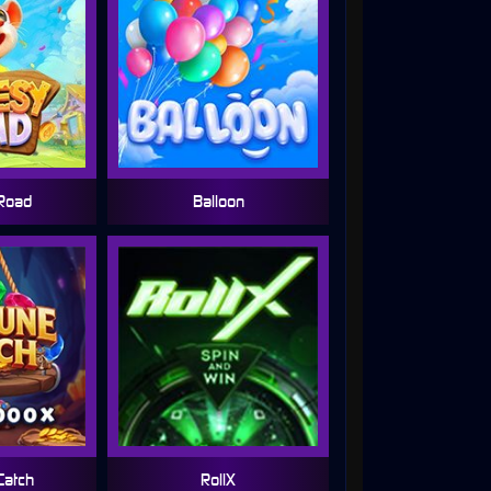
Road
Balloon
Catch
RollX