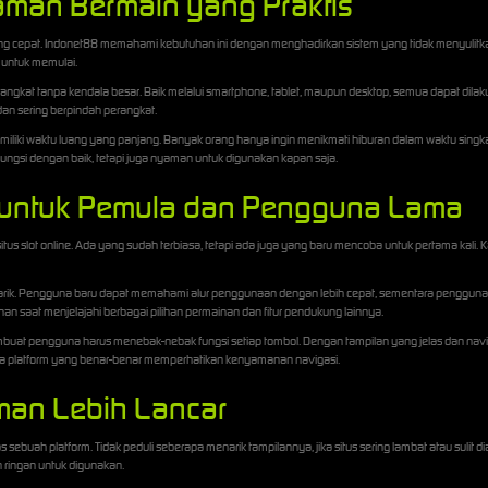
man Bermain yang Praktis
ng cepat. Indonet88 memahami kebutuhan ini dengan menghadirkan sistem yang tidak menyulit
 untuk memulai.
angkat tanpa kendala besar. Baik melalui smartphone, tablet, maupun desktop, semua dapat dil
 dan sering berpindah perangkat.
iki waktu luang yang panjang. Banyak orang hanya ingin menikmati hiburan dalam waktu singkat,
fungsi dengan baik, tetapi juga nyaman untuk digunakan kapan saja.
untuk Pemula dan Pengguna Lama
slot online. Ada yang sudah terbiasa, tetapi ada juga yang baru mencoba untuk pertama kali. K
narik. Pengguna baru dapat memahami alur penggunaan dengan lebih cepat, sementara penggun
an saat menjelajahi berbagai pilihan permainan dan fitur pendukung lainnya.
k membuat pengguna harus menebak-nebak fungsi setiap tombol. Dengan tampilan yang jelas dan na
a platform yang benar-benar memperhatikan kenyamanan navigasi.
aman Lebih Lancar
s sebuah platform. Tidak peduli seberapa menarik tampilannya, jika situs sering lambat atau su
 ringan untuk digunakan.