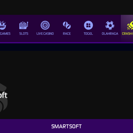
 GAMES
SLOTS
LIVE CASINO
RACE
TOGEL
OLAHRAGA
CRASH
SMARTSOFT