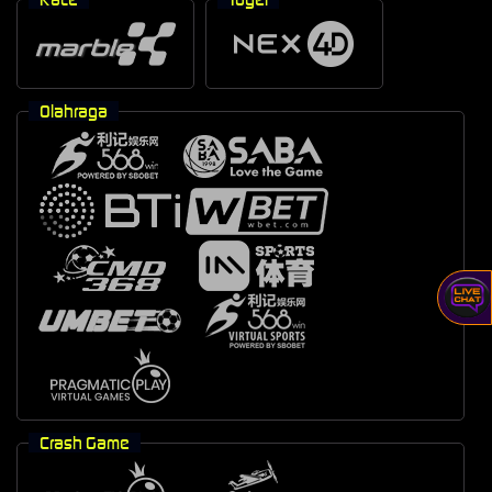
Olahraga
Crash Game