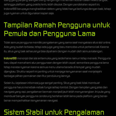
sehingga platform yang praktis tentu lebih disukai. Dengan pendekatan seperti ini,
Indonet88 berupaya menghadirkan sistem yang tidak hanya berfungsi dengan baik, tetapi
juga nyaman untuk digunakan kapan saja.
Tampilan Ramah Pengguna untuk
Pemula dan Pengguna Lama
Tidak semua pengguna memiliki pengalaman yang sama saat mengakses situs slot online.
Ada yang sudah terbiasa, tetapi ada juga yang baru mencoba untuk pertama kali. Karena
itu, situs yang baik seharusnya bisa dipahami dengan mudah oleh semua kalangan.
Indonet88
menonjol dari sisi antarmuka yang sederhana namun tetap menarik. Pengguna
baru dapat memahami alur penggunaan dengan lebih cepat, sementara pengguna lama
tetap merasa nyaman karena semua menu utama berada di tempat yang mudah
dijangkau. Struktur seperti ini penting untuk menjaga kenyamanan saat menjelajahi
berbagai pilihan permainan dan fitur pendukung lainnya.
Selain itu, kejelasan informasi juga sangat penting. Situs yang baik tidak membuat
pengguna harus menebak-nebak fungsi setiap tombol. Dengan tampilan yang jelas dan
navigasi yang rapi, pengalaman bermain menjadi jauh lebih menyenangkan. Ini pula yang
membuat banyak pengguna cenderung bertahan lebih lama pada platform yang benar-
benar memperhatikan kenyamanan navigasi.
Sistem Stabil untuk Pengalaman