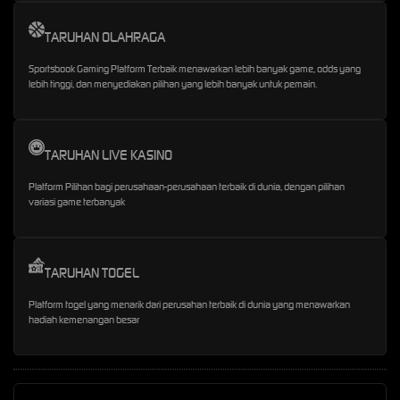
TARUHAN OLAHRAGA
Sportsbook Gaming Platform Terbaik menawarkan lebih banyak game, odds yang
lebih tinggi, dan menyediakan pilihan yang lebih banyak untuk pemain.
TARUHAN LIVE KASINO
Platform Pilihan bagi perusahaan-perusahaan terbaik di dunia, dengan pilihan
variasi game terbanyak
TARUHAN TOGEL
Platform togel yang menarik dari perusahan terbaik di dunia yang menawarkan
hadiah kemenangan besar