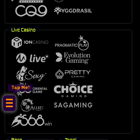
Live Casino
Tap Me!
Race
Togel