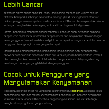
Lebih Lancar
Kestabilan sistem adalah salah satu faktor utama dalam menentukan kualitas sebuah
platform. Tidak peduli seberapa menarik tampilannya, jika situs sering lambat atau sulit
diakses, pengguna akan cepat merasa kecewa. Indonet88 mencoba menjawab kebutuhan
ini dengan menghadirkan sistem yang lebih stabil dan ringan untuk digunakan.
Sistem yang stabil memberikan banyak manfaat. Pengguna dapat berpindah halaman
dengan lebih cepat, memuat informasi dengan lancar, dan menjalankan aktivitas dengan
minim gangguan. Dalam dunia hiburan digital, hal-hal seperti ini sangat menentukan karena
pengguna biasanya ingin proses yang serba cepat.
Stabilitas juga memberikan rasa nyaman dalam jangka panjang. Saat pengguna tahu
bahwa sebuah situs bisa diandalkan setiap hari, kepercayaan terhadap platform tersebut
akan meningkat. Karena itulah, kestabilan bukan hanya soal teknis, tetapi juga tentang
membangun hubungan yang lebih baik dengan pengguna.
Cocok untuk Pengguna yang
Mengutamakan Kenyamanan
Tidak semua orang mencari hal yang sama saat memilih situs
slot online
. Ada yang fokus
pada tampilan, ada yang melihat kecepatan akses, dan ada juga yang lebih peduli pada
kestabilan sistem. Indonet88 mencoba menggabungkan semua unsur tersebut agar
menghasilkan pengalaman yang seimbang.