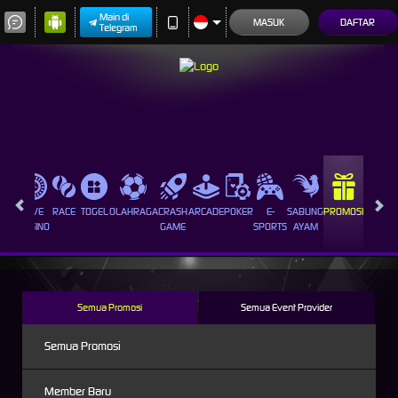
Main di
MASUK
DAFTAR
Telegram
LOTS
LIVE
RACE
TOGEL
OLAHRAGA
CRASH
ARCADE
POKER
E-
SABUNG
PROMOSI
CASINO
GAME
SPORTS
AYAM
Semua Promosi
Semua Event Provider
Semua Promosi
Member Baru