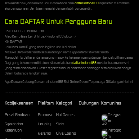
Jika masih baru, disarankan untuk membaca cara
daftar Indonet88
agar lebih memahami
alur penggunaan dan bisa memulai dengan lebih percaya diri.
Cara DAFTAR Untuk Pengguna Baru
Cari Di GOOGLE INDONET88
Atau Kamu Bisa Cari di https://indonet88.uk.com/
Klik DAFTAR
Lalu Masukan ID yang anda ingikan untuk di daftar
Masuka Data wallet anda sesuai dengan nama yg terdafatr di wallet anda
Jika sudah terdaftar anda langsung masuk ke halaman game dengan banyak pilihan game
Bagi yang belum memiliki akun, silakan lakukan
daftar Indonet88
melalui halaman resmi
yang telah disediakan. Proses registrasi dibuat sederhana sehingga bisa dilakukan hanya
dalam beberapa langkah saja.
Ayo Buruan Gabung Bersama Indonet88 Slot Online Resmi Terpercaya Di Kalangan Hari Ini
Kebijaksanaan
Platform
Kategori
Dukungan
Komunitas
Pusat Bantuan
Promosi
Hot Games
Telegra
m
Syarat dan
Loyalty
Slots
Ketentuan
Instagra
Referral
Live Casino
m