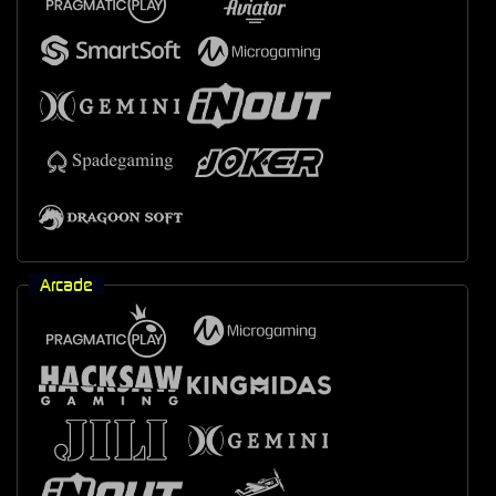
Arcade