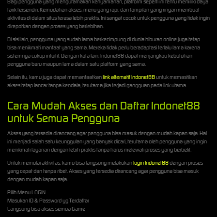
Bagi pengguna yang mengutamakan kenyamanan, platform seperti ini tentu memiliki daya
tarik tersendiri. Kemudahan akses, menu yang rapi, dan tampilan yang ringan membuat
aktivitas di dalam situs terasa lebih praktis. Ini sangat cocok untuk pengguna yang tidak ingin
direpotkan dengan proses yang berlebihan.
Di sisi lain, pengguna yang sudah lama berkecimpung di dunia hiburan online juga tetap
bisa menikmati manfaat yang sama. Mereka tidak perlu beradaptasi terlalu lama karena
sistemnya cukup intuitif. Dengan kata lain, Indonet88 dapat menjangkau kebutuhan
pengguna baru maupun lama dalam satu platform yang sama.
Selain itu, kamu juga dapat memanfaatkan
link alternatif Indonet88
untuk memastikan
akses tetap lancar tanpa kendala, terutama jika terjadi gangguan pada link utama.
Cara Mudah Akses dan Daftar Indonet88
untuk Semua Pengguna
Akses yang tersedia dirancang agar pengguna bisa masuk dengan mudah kapan saja. Hal
ini menjadi salah satu keunggulan yang banyak dicari, terutama oleh pengguna yang ingin
menikmati layanan dengan lebih praktis tanpa harus melewati proses yang berbelit.
Untuk memulai aktivitas, kamu bisa langsung melakukan
login Indonet88
dengan proses
yang cepat dan tanpa ribet. Akses yang tersedia dirancang agar pengguna bisa masuk
dengan mudah kapan saja.
Pilih Menu LOGIN
Masukan ID & Password yg Terdaftar
Langsung bisa akses semua Game