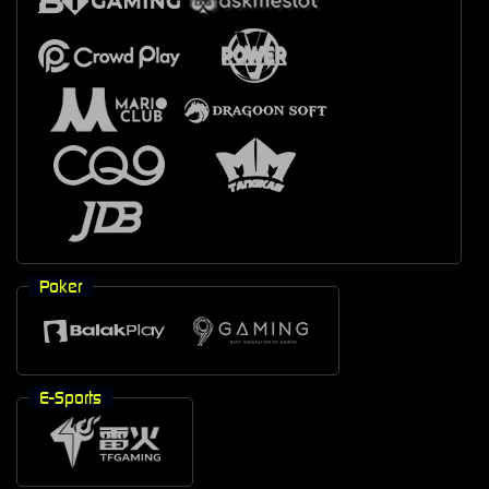
Poker
E-Sports