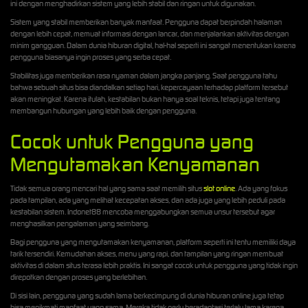
ini dengan menghadirkan sistem yang lebih stabil dan ringan untuk digunakan.
Sistem yang stabil memberikan banyak manfaat. Pengguna dapat berpindah halaman
dengan lebih cepat, memuat informasi dengan lancar, dan menjalankan aktivitas dengan
minim gangguan. Dalam dunia hiburan digital, hal-hal seperti ini sangat menentukan karena
pengguna biasanya ingin proses yang serba cepat.
Stabilitas juga memberikan rasa nyaman dalam jangka panjang. Saat pengguna tahu
bahwa sebuah situs bisa diandalkan setiap hari, kepercayaan terhadap platform tersebut
akan meningkat. Karena itulah, kestabilan bukan hanya soal teknis, tetapi juga tentang
membangun hubungan yang lebih baik dengan pengguna.
Cocok untuk Pengguna yang
Mengutamakan Kenyamanan
Tidak semua orang mencari hal yang sama saat memilih situs
slot online
. Ada yang fokus
pada tampilan, ada yang melihat kecepatan akses, dan ada juga yang lebih peduli pada
kestabilan sistem. Indonet88 mencoba menggabungkan semua unsur tersebut agar
menghasilkan pengalaman yang seimbang.
Bagi pengguna yang mengutamakan kenyamanan, platform seperti ini tentu memiliki daya
tarik tersendiri. Kemudahan akses, menu yang rapi, dan tampilan yang ringan membuat
aktivitas di dalam situs terasa lebih praktis. Ini sangat cocok untuk pengguna yang tidak ingin
direpotkan dengan proses yang berlebihan.
Di sisi lain, pengguna yang sudah lama berkecimpung di dunia hiburan online juga tetap
bisa menikmati manfaat yang sama. Mereka tidak perlu beradaptasi terlalu lama karena