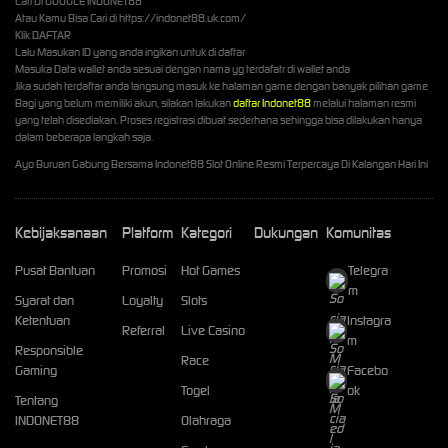
Cari Di GOOGLE INDONET88
Atau Kamu Bisa Cari di https://indonet88.uk.com/
Klik DAFTAR
Lalu Masukan ID yang anda ingikan untuk di daftar
Masuka Data wallet anda sesuai dengan nama yg terdafatr di wallet anda
Jika sudah terdaftar anda langsung masuk ke halaman game dengan banyak pilihan game
Bagi yang belum memiliki akun, silakan lakukan
daftar Indonet88
melalui halaman resmi
yang telah disediakan. Proses registrasi dibuat sederhana sehingga bisa dilakukan hanya
dalam beberapa langkah saja.
Ayo Buruan Gabung Bersama Indonet88 Slot Online Resmi Terpercaya Di Kalangan Hari Ini
Kebijaksanaan
Platform
Kategori
Dukungan
Komunitas
Pusat Bantuan
Promosi
Hot Games
Telegra
m
Syarat dan
Loyalty
Slots
Ketentuan
Instagra
Referral
Live Casino
m
Responsible
Race
Gaming
Facebo
Togel
ok
Tentang
INDONET88
Olahraga