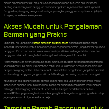
dibuka di perangkat seluler memberikan pengalaman yang jauh lebih baik. Ini sangat
penting karena mayoritas pengguna saat ini mengakses layanan online melalui ponsel.
Dengan tampilan yang menyesuaikan layar perangkat, pengguna tetap bisa menjelajahi
fitur yang tersedia secara nyaman.
Akses Mudah untuk Pengalaman
Bermain yang Praktis
Salah satu hal yang paling
sering dicari dari situs slot online
adalah akses yang cepat.
Indonet88 memahami kebutuhan ini dengan menghadirkan sistem yang tidak menyulitkan
pengguna. Proses masuk ke halaman utama dapat dilakukan dengan lebih efisien, dan
pengguna tidak perlu menghabiskan banyak waktu hanya untuk memulai.
Akses mudah juga berarti pengguna dapat membuka situs dari berbagai perangkat tanpa
kendala besar. Baik melalui smartphone, tablet, maupun desktop, semua dapat dilakukan
dengan cara yang praktis. Hal ini membantu menciptakan pengalaman yang lebih fleksibel,
terutama bagi pengguna yang memiliki mobilitas tinggi dan sering berpindah perangkat.
Keunggulan semacam ini sangat penting karena tidak semua pengguna memiliki waktu
luang yang panjang. Banyak orang hanya ingin menikmati hiburan dalam waktu singkat,
sehingga platform yang praktis tentu lebih disukai. Dengan pendekatan seperti ini,
Indonet88 berupaya menghadirkan sistem yang tidak hanya berfungsi dengan baik, tetapi
juga nyaman untuk digunakan kapan saja.
Tampilan Ramah Pengguna untuk