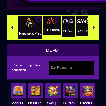
i
i
i
i
i
Facha
Fat Panda
Slot88 x PP
PG Soft
Pragmatic Play
BIGPOT
Semua
Top
Slots
permainan
20
Shoot Piggy
Fiesta Frenzy
Jewely Spin
Dr.Franken’s Lab
Panda’s Jackpot