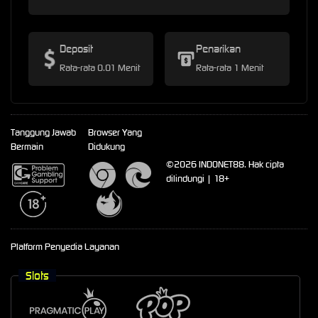
Deposit
Penarikan
Rata-rata 0.01 Menit
Rata-rata 1 Menit
Tanggung Jawab
Browser Yang
Bermain
Didukung
©2026 INDONET88. Hak cipta
dilindungi | 18+
Platform Penyedia Layanan
Slots