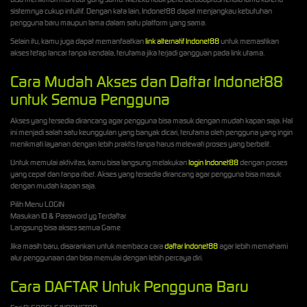
sistemnya cukup intuitif. Dengan kata lain, Indonet88 dapat menjangkau kebutuhan
pengguna baru maupun lama dalam satu platform yang sama.
Selain itu, kamu juga dapat memanfaatkan
link alternatif Indonet88
untuk memastikan
akses tetap lancar tanpa kendala, terutama jika terjadi gangguan pada link utama.
Cara Mudah Akses dan Daftar Indonet88
untuk Semua Pengguna
Akses yang tersedia dirancang agar pengguna bisa masuk dengan mudah kapan saja. Hal
ini menjadi salah satu keunggulan yang banyak dicari, terutama oleh pengguna yang ingin
menikmati layanan dengan lebih praktis tanpa harus melewati proses yang berbelit.
Untuk memulai aktivitas, kamu bisa langsung melakukan
login Indonet88
dengan proses
yang cepat dan tanpa ribet. Akses yang tersedia dirancang agar pengguna bisa masuk
dengan mudah kapan saja.
Pilih Menu LOGIN
Masukan ID & Password yg Terdaftar
Langsung bisa akses semua Game
Jika masih baru, disarankan untuk membaca cara
daftar Indonet88
agar lebih memahami
alur penggunaan dan bisa memulai dengan lebih percaya diri.
Cara DAFTAR Untuk Pengguna Baru