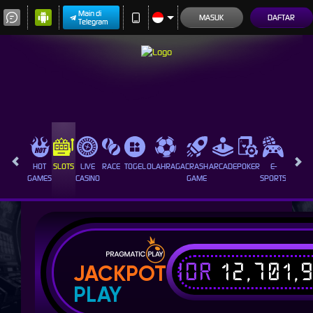
Main di
MASUK
DAFTAR
Telegram
HOT
SLOTS
LIVE
RACE
TOGEL
OLAHRAGA
CRASH
ARCADE
POKER
E-
SABUN
GAMES
CASINO
GAME
SPORTS
AYAM
IDR
12,701,
JACKPOT
PLAY