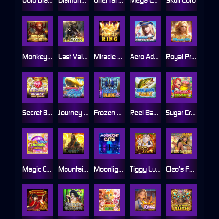
Gold Dragon
Diamond Mask
Oriental Treasures
Mega Cave
Skull Lord
Monkey King
Last Valkyrie
Miracle Ring
Aero Adventure
Royal Princess
Secret Ball
Journey to the Abyss
Frozen Blade
Reel Bass Family
Sugar Crush!
Magic Candy Factory
Mountain Spirit
Moonlight Cats
Tiggy Luck
Cleo’s Fortune