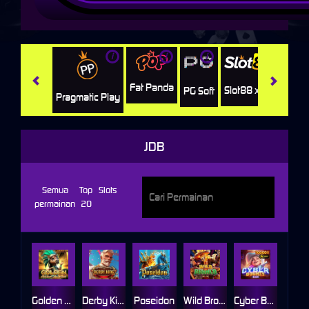
i
i
i
i
i
Facha
Fat Panda
Slot88 x PP
PG Soft
Pragmatic Play
JDB
Semua
Top
Slots
permainan
20
Golden Hoof Quest
Derby King
Poseidon
Wild Bronco
Cyber Bounty 4096