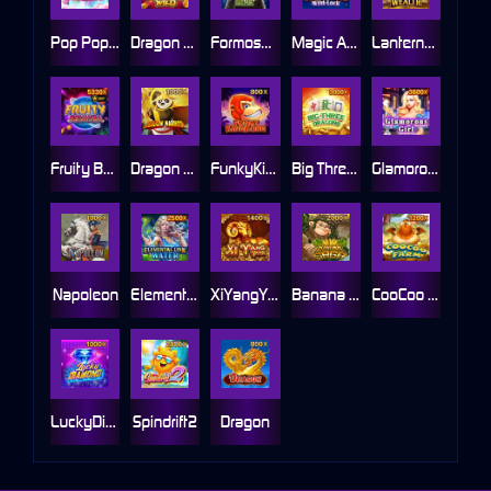
Pop Pop Candy
Dragon Soar - Hyper Wild
Formosa Bear
Magic Ace WILD LOCK
LanternWealth
Fruity Bonanza
Dragon Warrior
FunkyKingKong
Big Three Dragons
Glamorous Girl
Napoleon
Elemental Link Water
XiYangYang
Banana Saga
CooCoo Farm
LuckyDiamond
Spindrift2
Dragon