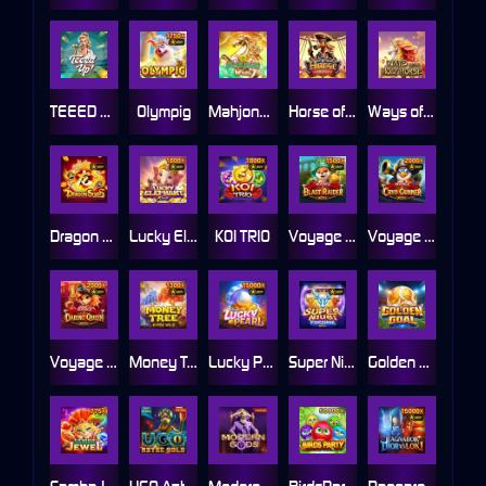
TEEED UP!
Olympig
Mahjong Wins
Horse of Bounty
Ways of the Holy Horse
Dragon Soar
Lucky Elephant X-Huge
KOI TRIO
Voyage of Blast Raider X-Lock
Voyage of Cryo Gunner X-Lock
Voyage of Daring Queen X-Lock
Money Tree - Hyper Wild
Lucky Pearl
Super Niubi Fortune X-Huge
Golden Goal