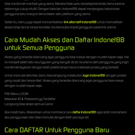
bisa menikmati manfaat yang sama. Mereka tidak perlu beradaptasi terlalu lama karena
sistemnya cukup intuitif. Dengan kata lain, Indonet88 dapat menjangkau kebutuhan
pengguna baru maupun lama dalam satu platform yang sama.
Selain itu, kamu juga dapat memanfaatkan
link alternatif Indonet88
untuk memastikan
akses tetap lancar tanpa kendala, terutama jika terjadi gangguan pada link utama.
Cara Mudah Akses dan Daftar Indonet88
untuk Semua Pengguna
Akses yang tersedia dirancang agar pengguna bisa masuk dengan mudah kapan saja. Hal
ini menjadi salah satu keunggulan yang banyak dicari, terutama oleh pengguna yang ingin
menikmati layanan dengan lebih praktis tanpa harus melewati proses yang berbelit.
Untuk memulai aktivitas, kamu bisa langsung melakukan
login Indonet88
dengan proses
yang cepat dan tanpa ribet. Akses yang tersedia dirancang agar pengguna bisa masuk
dengan mudah kapan saja.
Pilih Menu LOGIN
Masukan ID & Password yg Terdaftar
Langsung bisa akses semua Game
Jika masih baru, disarankan untuk membaca cara
daftar Indonet88
agar lebih memahami
alur penggunaan dan bisa memulai dengan lebih percaya diri.
Cara DAFTAR Untuk Pengguna Baru