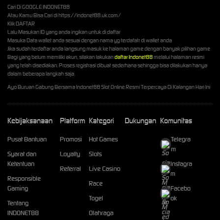
Cari Di GOOGLE INDONET88
Atau Kamu Bisa Cari di https://indonet88.uk.com/
Klik DAFTAR
Lalu Masukan ID yang anda ingikan untuk di daftar
Masuka Data wallet anda sesuai dengan nama yg terdafatr di wallet anda
Jika sudah terdaftar anda langsung masuk ke halaman game dengan banyak pilihan game
Bagi yang belum memiliki akun, silakan lakukan
daftar Indonet88
melalui halaman resmi
yang telah disediakan. Proses registrasi dibuat sederhana sehingga bisa dilakukan hanya
dalam beberapa langkah saja.
Ayo Buruan Gabung Bersama Indonet88 Slot Online Resmi Terpercaya Di Kalangan Hari Ini
Kebijaksanaan
Platform
Kategori
Dukungan
Komunitas
Pusat Bantuan
Promosi
Hot Games
Telegra
m
Syarat dan
Loyalty
Slots
Ketentuan
Instagra
Referral
Live Casino
m
Responsible
Race
Gaming
Facebo
Togel
ok
Tentang
INDONET88
Olahraga