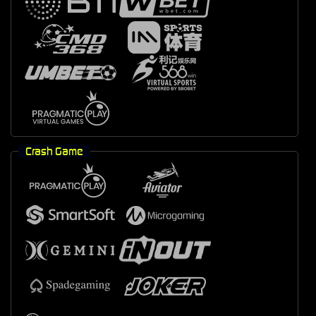
Crash Game