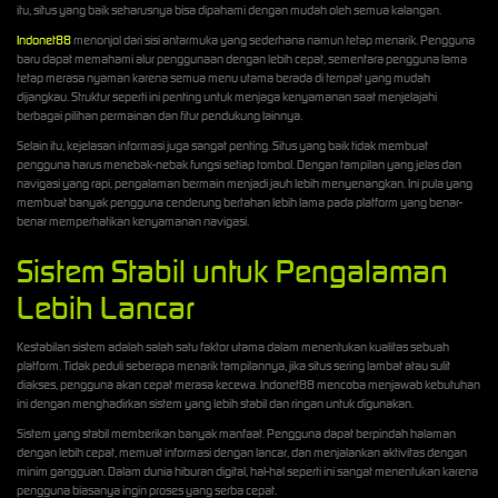
itu, situs yang baik seharusnya bisa dipahami dengan mudah oleh semua kalangan.
Indonet88
menonjol dari sisi antarmuka yang sederhana namun tetap menarik. Pengguna
baru dapat memahami alur penggunaan dengan lebih cepat, sementara pengguna lama
tetap merasa nyaman karena semua menu utama berada di tempat yang mudah
dijangkau. Struktur seperti ini penting untuk menjaga kenyamanan saat menjelajahi
berbagai pilihan permainan dan fitur pendukung lainnya.
Selain itu, kejelasan informasi juga sangat penting. Situs yang baik tidak membuat
pengguna harus menebak-nebak fungsi setiap tombol. Dengan tampilan yang jelas dan
navigasi yang rapi, pengalaman bermain menjadi jauh lebih menyenangkan. Ini pula yang
membuat banyak pengguna cenderung bertahan lebih lama pada platform yang benar-
benar memperhatikan kenyamanan navigasi.
Sistem Stabil untuk Pengalaman
Lebih Lancar
Kestabilan sistem adalah salah satu faktor utama dalam menentukan kualitas sebuah
platform. Tidak peduli seberapa menarik tampilannya, jika situs sering lambat atau sulit
diakses, pengguna akan cepat merasa kecewa. Indonet88 mencoba menjawab kebutuhan
ini dengan menghadirkan sistem yang lebih stabil dan ringan untuk digunakan.
Sistem yang stabil memberikan banyak manfaat. Pengguna dapat berpindah halaman
dengan lebih cepat, memuat informasi dengan lancar, dan menjalankan aktivitas dengan
minim gangguan. Dalam dunia hiburan digital, hal-hal seperti ini sangat menentukan karena
pengguna biasanya ingin proses yang serba cepat.