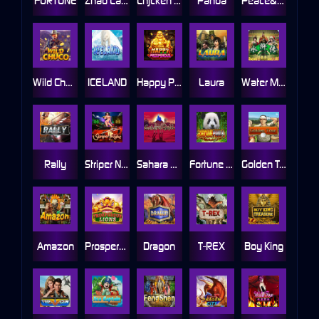
FORTUNE
Zhao Cai Jin Bao
Chjcken Djnner
Panda
Peace&Long Life
Wild Chuco
ICELAND
Happy Prosperous
Laura
Water Margin
Rally
Striper Night
Sahara Gold
Fortune Panda
Golden Tour
Amazon
Prosperous Lions
Dragon
T-REX
Boy King