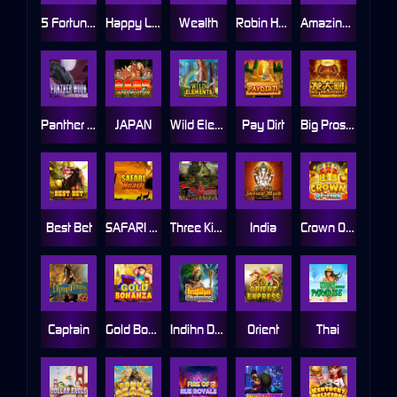
5 Fortune Dragon
Happy Lantern
Wealth
Robin Hood
Amazing Thailand
Panther Moon
JAPAN
Wild Elements
Pay Dirt
Big Prosperity
Best Bet
SAFARI Heat
Three Kingdoms
India
Crown Of Fire
Captain
Gold Bonanza
Indihn Dkehming
Orient
Thai