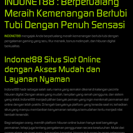
INDONET88 : Berpetualang
Meraih Kemenangan Bertubi
Tubi Dengan Penuh Sensasi
INDONET88
mengajak Anda berpetualang meraih kemenangan bertubi-tubi dengan
pengalaman gaming yang seru, fitur menarik, bonus melimpah, dan hiburan digital
berkualitas.
Indonet88 Situs Slot Online
dengan Akses Mudah dan
Layanan Nyaman
Indonet88 hadir sebagai salah satu nama yang semakin dikenal di kalangan pecinta
hiburan digital. Dengan akses yang mudah, tampilan yang ramah pengguna, dan sistem
yang stabil, Indonet88 menjadi pilihan banyak pemain yang ingin menikmati permainan slot
online dengan lebih praktis. Di tengah banyaknya platform yang tersedia saat ini, kehadiran
situs yang mampu memberikan kenyamanan sekaligus kemudahan tentu menjadi nilai
tambah tersendiri.
Bagi sebagian orang, memilih platform hiburan online bukan hanya soal banyaknya
permainan, tetapi juga tentang pengalaman penggunaan secara keseluruhan. Mulai dari
proses akses, navigasi menu, kecepatan transaksi, hingga dukungan layanan pelanggan,