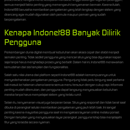
semua menjadi faktor penting yang memengaruhi kenyamanan bermain. Karena itulah,
Indonet88 berusaha memberikan pengalaman yang lebih lengkap dengan sistem yang
dirancang agar mudah digunakan oleh pemula maupun pemain yang sudah
berpengalaman.
Kenapa Indonet88 Banyak Dilirik
Pengguna
Perkembangan dunia digital membuat kebutuhan akan akses cepat dan stabil menjadi
semakin penting. Tidak sedikit pengguna yang mencari situs yang bisa digunakan kapan
saja tanpa harus menghadapi proses yang berbelit. Dalam hal ini, Indonet88 menawarkan
kemudahan dari sisi tampilan dan fungsionalitas.
Salah satu nilai utama dari platform seperti Indonet88 adalah kemampuannya untuk
menyederhanakan pengalaman pengguna. Pengunjung tidak perlu bingung saat pertama
kali masuk ke halaman utama karena semua menu tersusun dengan cukup rapi. Informasi
penting mudah ditemukan, dan pengguna dapat langsung menyesuaikan kebutuhan
mereka tanpa harus mempelajari sistem yang terlalu rumit.
Selain itu, kenyamanan visual juga berperan besar. Situs yang responsif dan tidak berat saat
dibuka di perangkat seluler memberikan pengalaman yang jauh lebih baik. Ini sangat
penting karena mayoritas pengguna saat ini mengakses layanan online melalui ponsel.
Dengan tampilan yang menyesuaikan layar perangkat, pengguna tetap bisa menjelajahi
fitur yang tersedia secara nyaman.