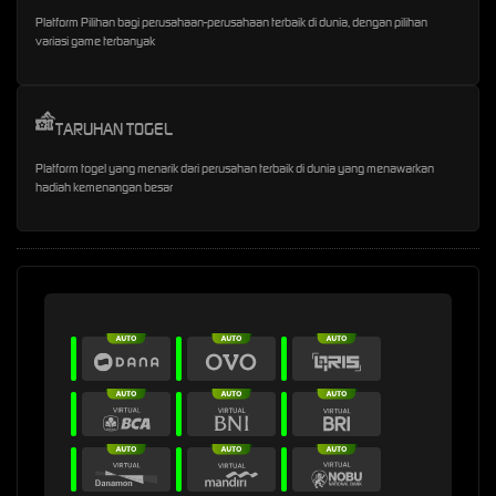
Platform Pilihan bagi perusahaan-perusahaan terbaik di dunia, dengan pilihan
variasi game terbanyak
TARUHAN TOGEL
Platform togel yang menarik dari perusahan terbaik di dunia yang menawarkan
hadiah kemenangan besar