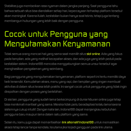
Stabilitas juga memberikan rasa nyaman dalam jangka panjang. Saat pengguna tahu
bahwa sebuah situs bisa diandalkan setiap hari, kepercayaan terhadap platform tersebut
akan meningkat. Karena itulah, kestabilan bukan hanya soal teknis, tetapi juga tentang
membangun hubungan yang lebih baik dengan pengguna.
Cocok untuk Pengguna yang
Mengutamakan Kenyamanan
Tidak semua orang mencari hal yang sama saat memilih situs
slot online
. Ada yang fokus
pada tampilan, ada yang melihat kecepatan akses, dan ada juga yang lebih peduli pada
kestabilan sistem. Indonet88 mencoba menggabungkan semua unsur tersebut agar
menghasilkan pengalaman yang seimbang.
Bagi pengguna yang mengutamakan kenyamanan, platform seperti ini tentu memiliki daya
tarik tersendiri. Kemudahan akses, menu yang rapi, dan tampilan yang ringan membuat
aktivitas di dalam situs terasa lebih praktis. Ini sangat cocok untuk pengguna yang tidak ingin
direpotkan dengan proses yang berlebihan.
Di sisi lain, pengguna yang sudah lama berkecimpung di dunia hiburan online juga tetap
bisa menikmati manfaat yang sama. Mereka tidak perlu beradaptasi terlalu lama karena
sistemnya cukup intuitif. Dengan kata lain, Indonet88 dapat menjangkau kebutuhan
pengguna baru maupun lama dalam satu platform yang sama.
Selain itu, kamu juga dapat memanfaatkan
link alternatif Indonet88
untuk memastikan
akses tetap lancar tanpa kendala, terutama jika terjadi gangguan pada link utama.