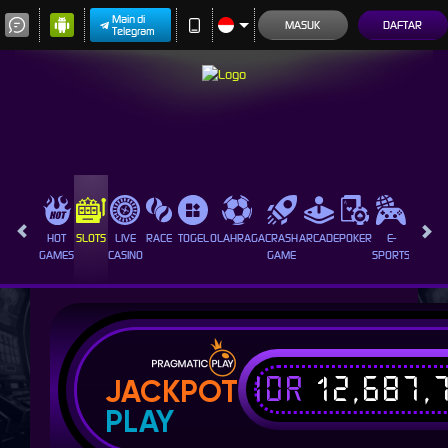
Main di
MASUK
DAFTAR
Telegram
HOT
SLOTS
LIVE
RACE
TOGEL
OLAHRAGA
CRASH
ARCADE
POKER
E-
SABUN
GAMES
CASINO
GAME
SPORTS
AYAM
IDR
12,687,
JACKPOT
PLAY