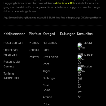
Bagi yang belum memiliki akun, silakan lakukan
daftar Indonet88
melalui halaman resmi
yang telah disediakan. Proses registrasi dibuat sederhana sehingga bisa dilakukan hanya
dalam beberapa langkah saja.
Ayo Buruan Gabung Bersama Indonet88 Slot Online Resmi Terpercaya Di Kalangan Hari Ini
Kebijaksanaan
Platform
Kategori
Dukungan
Komunitas
Pusat Bantuan
Promosi
Hot Games
Telegra
m
Syarat dan
Loyalty
Slots
Ketentuan
Instagra
Referral
Live Casino
m
Responsible
Race
Gaming
Facebo
Togel
ok
Tentang
INDONET88
Olahraga
Crash
Game
Arcade
Poker