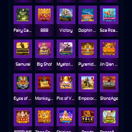
Fairy Garden
888
Victory
Dolphin Reef
Sea Realms
Samurai
Big Shot
Mysterious Witch
Pyramid Adventure
Jin Qian Wa
Eyes of Fortune
Monkey Slots
Fire of Villa Street
Emperor Gate
StoneAge