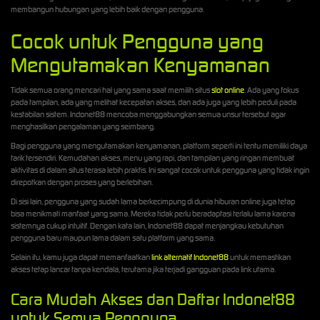
membangun hubungan yang lebih baik dengan pengguna.
Cocok untuk Pengguna yang
Mengutamakan Kenyamanan
Tidak semua orang mencari hal yang sama saat memilih situs
slot online
. Ada yang fokus
pada tampilan, ada yang melihat kecepatan akses, dan ada juga yang lebih peduli pada
kestabilan sistem. Indonet88 mencoba menggabungkan semua unsur tersebut agar
menghasilkan pengalaman yang seimbang.
Bagi pengguna yang mengutamakan kenyamanan, platform seperti ini tentu memiliki daya
tarik tersendiri. Kemudahan akses, menu yang rapi, dan tampilan yang ringan membuat
aktivitas di dalam situs terasa lebih praktis. Ini sangat cocok untuk pengguna yang tidak ingin
direpotkan dengan proses yang berlebihan.
Di sisi lain, pengguna yang sudah lama berkecimpung di dunia hiburan online juga tetap
bisa menikmati manfaat yang sama. Mereka tidak perlu beradaptasi terlalu lama karena
sistemnya cukup intuitif. Dengan kata lain, Indonet88 dapat menjangkau kebutuhan
pengguna baru maupun lama dalam satu platform yang sama.
Selain itu, kamu juga dapat memanfaatkan
link alternatif Indonet88
untuk memastikan
akses tetap lancar tanpa kendala, terutama jika terjadi gangguan pada link utama.
Cara Mudah Akses dan Daftar Indonet88
untuk Semua Pengguna