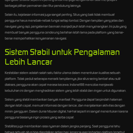
berbagai pilihan permainan dan fitur pendukung lainnya.
Selain itu, kejelasan informasi juga sangat penting. Situs yang baik tidak membuat
pengguna harus menebak-nebak fungsi setiap tombol. Dengan tampilan yang jelas dan
navigasi yang rapi, pengalaman bermain menjadi jauh lebih menyenangkan. Ini pula yang
membuat banyak pengguna cenderung bertahan lebih lama pada platform yang benar-
benar memperhatikan kenyamanan navigasi.
Sistem Stabil untuk Pengalaman
Lebih Lancar
Kestabilan sistem adalah salah satu faktor utama dalam menentukan kualitas sebuah
platform. Tidak peduli seberapa menarik tampilannya, jika situs sering lambat atau sulit
diakses, pengguna akan cepat merasa kecewa. Indonet88 mencoba menjawab
kebutuhan ini dengan menghadirkan sistem yang lebih stabil dan ringan untuk digunakan.
Sistem yang stabil memberikan banyak manfaat. Pengguna dapat berpindah halaman
dengan lebih cepat, memuat informasi dengan lancar, dan menjalankan aktivitas dengan
minim gangguan. Dalam dunia hiburan digital, hal-hal seperti ini sangat menentukan karena
pengguna biasanya ingin proses yang serba cepat.
Stabilitas juga memberikan rasa nyaman dalam jangka panjang. Saat pengguna tahu
bahwa sebuah situs bisa diandalkan setiap hari, kepercayaan terhadap platform tersebut