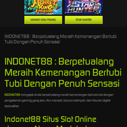
MONKEY KING FISHING
STAR HUNTER
INDONET88 : Berpetualang Meraih Kemenangan Bertubi
Tubi Dengan Penuh Sensasi
INDONET88 : Berpetualang
Meraih Kemenangan Bertubi
Tubi Dengan Penuh Sensasi
INDONET88
mengajak Anda berpetualang meraih kemenangan bertubi-tubi dengan
pengalaman gaming yang seru, fitur menarik, bonus melimpah, dan hiburan digital
berkualitas.
Indonet88 Situs Slot Online