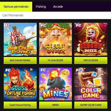
Semua permainan
Fishing
Arcade
BAO CHUAN FISHING
FA CHAI DOZER
CIRCUS DOZER
Gods Fortune Fishing
MINES
SUPER COLOR GAME