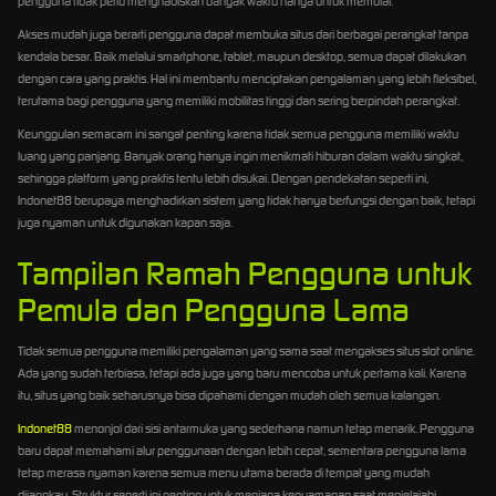
pengguna tidak perlu menghabiskan banyak waktu hanya untuk memulai.
Akses mudah juga berarti pengguna dapat membuka situs dari berbagai perangkat tanpa
kendala besar. Baik melalui smartphone, tablet, maupun desktop, semua dapat dilakukan
dengan cara yang praktis. Hal ini membantu menciptakan pengalaman yang lebih fleksibel,
terutama bagi pengguna yang memiliki mobilitas tinggi dan sering berpindah perangkat.
Keunggulan semacam ini sangat penting karena tidak semua pengguna memiliki waktu
luang yang panjang. Banyak orang hanya ingin menikmati hiburan dalam waktu singkat,
sehingga platform yang praktis tentu lebih disukai. Dengan pendekatan seperti ini,
Indonet88 berupaya menghadirkan sistem yang tidak hanya berfungsi dengan baik, tetapi
juga nyaman untuk digunakan kapan saja.
Tampilan Ramah Pengguna untuk
Pemula dan Pengguna Lama
Tidak semua pengguna memiliki pengalaman yang sama saat mengakses situs slot online.
Ada yang sudah terbiasa, tetapi ada juga yang baru mencoba untuk pertama kali. Karena
itu, situs yang baik seharusnya bisa dipahami dengan mudah oleh semua kalangan.
Indonet88
menonjol dari sisi antarmuka yang sederhana namun tetap menarik. Pengguna
baru dapat memahami alur penggunaan dengan lebih cepat, sementara pengguna lama
tetap merasa nyaman karena semua menu utama berada di tempat yang mudah
dijangkau. Struktur seperti ini penting untuk menjaga kenyamanan saat menjelajahi