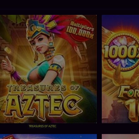
TREASURES OF AZTEC