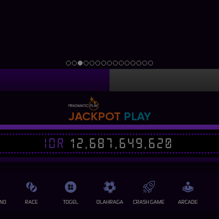
JACKPOT
PLAY
IDR
12,687,649,620
INO
RACE
TOGEL
OLAHRAGA
CRASH GAME
ARCADE