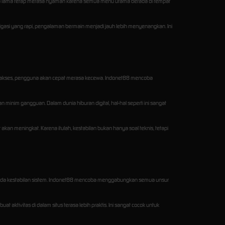
a lama tetap merasa nyaman karena semua menu utama berada di tempat
vigasi yang rapi, pengalaman bermain menjadi jauh lebih menyenangkan. Ini
lit diakses, pengguna akan cepat merasa kecewa. Indonet88 mencoba
inim gangguan. Dalam dunia hiburan digital, hal-hal seperti ini sangat
kan meningkat. Karena itulah, kestabilan bukan hanya soal teknis, tetapi
i pada kestabilan sistem. Indonet88 mencoba menggabungkan semua unsur
ktivitas di dalam situs terasa lebih praktis. Ini sangat cocok untuk