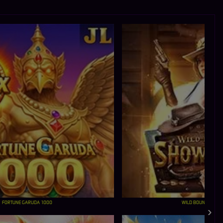
FORTUNE GARUDA 1000
WILD BOUNTY SHO