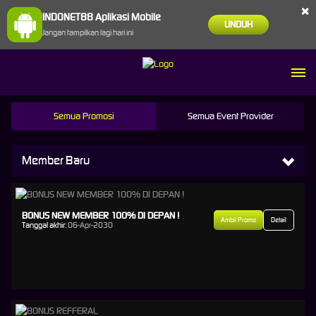
×
INDONET88 Aplikasi Mobile
UNDUH
Jangan tampilkan lagi hari ini
Semua Promosi
Semua Event Provider
Member Baru
BONUS NEW MEMBER 100% DI DEPAN !
Ambil Promo
Detail
Tanggal akhir:
06-Apr-2030