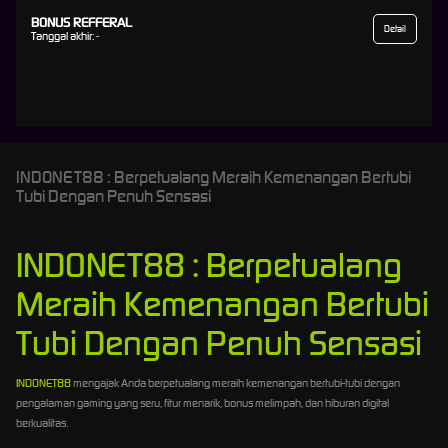
BONUS REFFERAL
Detail
Tanggal akhir:
-
INDONET88 : Berpetualang Meraih Kemenangan Bertubi
Tubi Dengan Penuh Sensasi
INDONET88 : Berpetualang
Meraih Kemenangan Bertubi
Tubi Dengan Penuh Sensasi
INDONET88
mengajak Anda berpetualang meraih kemenangan bertubi-tubi dengan
pengalaman gaming yang seru, fitur menarik, bonus melimpah, dan hiburan digital
berkualitas.