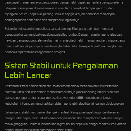
baru dapat memahami alur penggunaan dengan lebih cepat, sementara pengguna lama
tetap merasa nyaman karena semua menu utama berada di tempat yang mudah
dijangkau. Struktur seperti ini penting untuk menjaga kenyamanan saat menjelajahi
berbagai pilihan permainan dan fitur pendukung lainnya.
Selain itu, kejelasan informasi juga sangat penting. Situs yang baik tidak membuat
pengguna harus menebak-nebak fungsi setiap tombol. Dengan tampilan yang jelas dan
navigasi yang rapi, pengalaman bermain menjadi jauh lebih menyenangkan. Ini pula yang
membuat banyak pengguna cenderung bertahan lebih lama pada platform yang benar-
benar memperhatikan kenyamanan navigasi.
Sistem Stabil untuk Pengalaman
Lebih Lancar
Kestabilan sistem adalah salah satu faktor utama dalam menentukan kualitas sebuah
platform. Tidak peduli seberapa menarik tampilannya, jika situs sering lambat atau sulit
diakses, pengguna akan cepat merasa kecewa. Indonet88 mencoba menjawab
kebutuhan ini dengan menghadirkan sistem yang lebih stabil dan ringan untuk digunakan.
Sistem yang stabil memberikan banyak manfaat. Pengguna dapat berpindah halaman
dengan lebih cepat, memuat informasi dengan lancar, dan menjalankan aktivitas dengan
minim gangguan. Dalam dunia hiburan digital, hal-hal seperti ini sangat menentukan karena
pengguna biasanya ingin proses yang serba cepat.