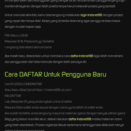
ini menjadi salah satu keunggulan yang banyak dicari, terutama oleh pengguna yang ingin
menikmati layanan dengan lebih praktis tanpa harus melewati proses yang berbelit.
Untuk memulai aktivitas, kamu bisa langsung melakukan
login Indonet88
dengan proses
yang cepat dan tanpa ribet. Akses yang tersedia dirancang agar pengguna bisa masuk
dengan mudah kapan saja.
Pilih Menu LOGIN
Masukan ID & Password yg Terdaftar
Langsung bisa akses semua Game
Jika masih baru, disarankan untuk membaca cara
daftar Indonet88
agar lebih memahami
alur penggunaan dan bisa memulai dengan lebih percaya diri.
Cara DAFTAR Untuk Pengguna Baru
Cari Di GOOGLE INDONET88
Atau Kamu Bisa Cari di https://indonet88.uk.com/
Klik DAFTAR
Lalu Masukan ID yang anda ingikan untuk di daftar
Masuka Data wallet anda sesuai dengan nama yg terdafatr di wallet anda
Jika sudah terdaftar anda langsung masuk ke halaman game dengan banyak pilihan game
Bagi yang belum memiliki akun, silakan lakukan
daftar Indonet88
melalui halaman resmi
yang telah disediakan. Proses registrasi dibuat sederhana sehingga bisa dilakukan hanya
dalam beberapa langkah saja.