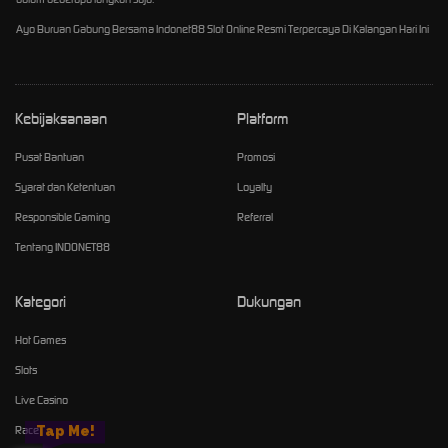
Ayo Buruan Gabung Bersama Indonet88 Slot Online Resmi Terpercaya Di Kalangan Hari Ini
Kebijaksanaan
Platform
Pusat Bantuan
Promosi
Syarat dan Ketentuan
Loyalty
Responsible Gaming
Referral
Tentang INDONET88
Kategori
Dukungan
Hot Games
Slots
Live Casino
Race
Tap Me!