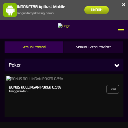
×
INDONET88 Aplikasi Mobile
UNDUH
Jangan tampilkan lagi hari ini
Semua Promosi
Semua Event Provider
Poker
BONUS ROLLINGAN POKER 0,5%
Detail
Tanggal akhir:
-