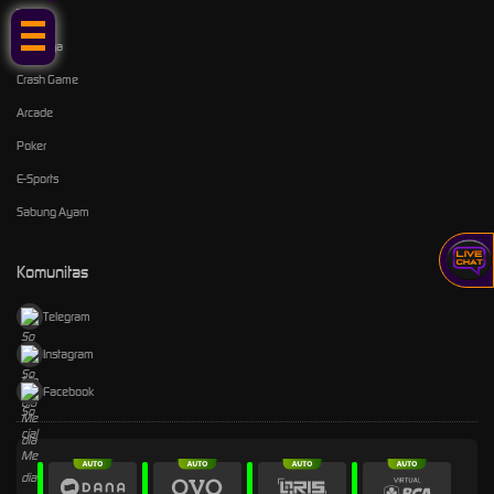
Togel
Olahraga
Crash Game
Arcade
Poker
E-Sports
Sabung Ayam
Komunitas
Telegram
Instagram
Facebook