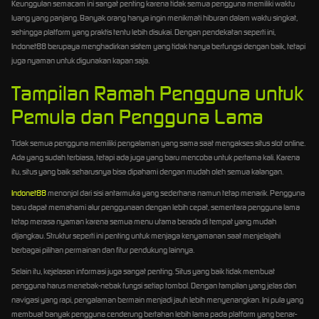
Keunggulan semacam ini sangat penting karena tidak semua pengguna memiliki waktu
luang yang panjang. Banyak orang hanya ingin menikmati hiburan dalam waktu singkat,
sehingga platform yang praktis tentu lebih disukai. Dengan pendekatan seperti ini,
Indonet88 berupaya menghadirkan sistem yang tidak hanya berfungsi dengan baik, tetapi
juga nyaman untuk digunakan kapan saja.
Tampilan Ramah Pengguna untuk
Pemula dan Pengguna Lama
Tidak semua pengguna memiliki pengalaman yang sama saat mengakses situs slot online.
Ada yang sudah terbiasa, tetapi ada juga yang baru mencoba untuk pertama kali. Karena
itu, situs yang baik seharusnya bisa dipahami dengan mudah oleh semua kalangan.
Indonet88
menonjol dari sisi antarmuka yang sederhana namun tetap menarik. Pengguna
baru dapat memahami alur penggunaan dengan lebih cepat, sementara pengguna lama
tetap merasa nyaman karena semua menu utama berada di tempat yang mudah
dijangkau. Struktur seperti ini penting untuk menjaga kenyamanan saat menjelajahi
berbagai pilihan permainan dan fitur pendukung lainnya.
Selain itu, kejelasan informasi juga sangat penting. Situs yang baik tidak membuat
pengguna harus menebak-nebak fungsi setiap tombol. Dengan tampilan yang jelas dan
navigasi yang rapi, pengalaman bermain menjadi jauh lebih menyenangkan. Ini pula yang
membuat banyak pengguna cenderung bertahan lebih lama pada platform yang benar-