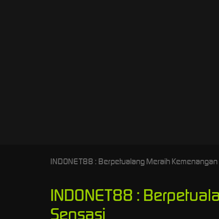
INDONET88 : Berpetualang Meraih Kemenangan B
INDONET88 : Berpetual
Sensasi