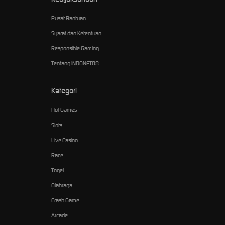
Pusat Bantuan
Syarat dan Ketentuan
Responsible Gaming
Tentang INDONET88
Kategori
Hot Games
Slots
Live Casino
Race
Togel
Olahraga
Crash Game
Arcade