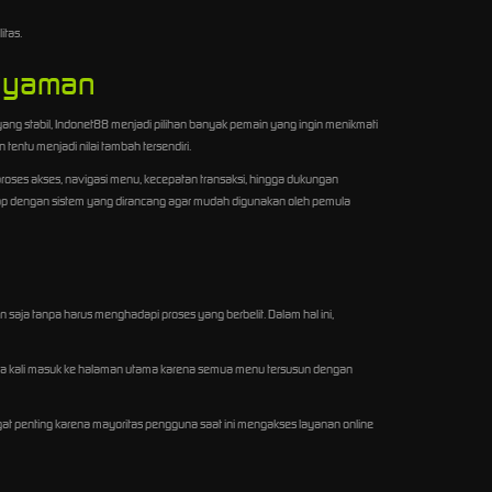
itas.
 Nyaman
ang stabil, Indonet88 menjadi pilihan banyak pemain yang ingin menikmati
entu menjadi nilai tambah tersendiri.
proses akses, navigasi menu, kecepatan transaksi, hingga dukungan
ap dengan sistem yang dirancang agar mudah digunakan oleh pemula
saja tanpa harus menghadapi proses yang berbelit. Dalam hal ini,
ama kali masuk ke halaman utama karena semua menu tersusun dengan
angat penting karena mayoritas pengguna saat ini mengakses layanan online