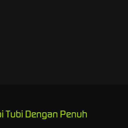
i Tubi Dengan Penuh