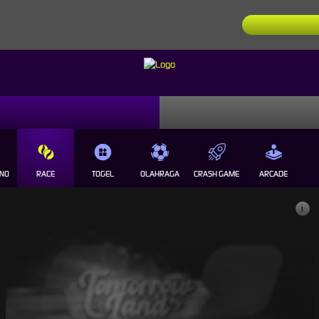
INO
RACE
TOGEL
OLAHRAGA
CRASH GAME
ARCADE
i