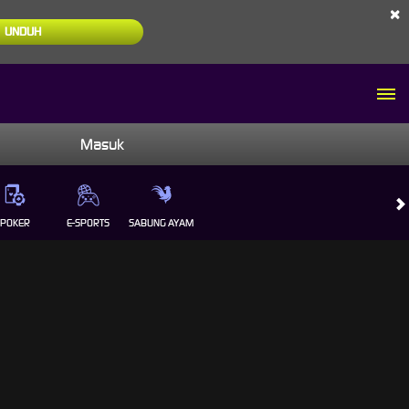
×
UNDUH
Masuk
POKER
E-SPORTS
SABUNG AYAM