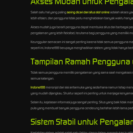
Akses Mudah untuk Pengala
Salah satu hal yang paling
sering dicari dari situs slot online
adalah akses ya
lebih efisien, dan pengguna tidak perlu menghabiskan banyak waktu hanya
Akses mudah juga berarti pengguna dapat membuka situs dari berbagai per
pengalaman yang lebih fleksibel, terutama bagi pengguna yang memiliki mob
Keunggulan semacam ini sangat penting karena tidak semua pengguna memil
seperti ini, Indonet88 berupaya menghadirkan sistem yang tidak hanya ber
Tampilan Ramah Pengguna 
Tidak semua pengguna memiliki pengalaman yang sama saat mengakses situs
semua kalangan.
Indonet88
menonjol dari sisi antarmuka yang sederhana namun tetap me
yang mudah dijangkau. Struktur seperti ini penting untuk menjaga kenyaman
Selain itu, kejelasan informasi juga sangat penting. Situs yang baik tid
pula yang membuat banyak pengguna cenderung bertahan lebih lama pad
Sistem Stabil untuk Pengal
Kestabilan sistem adalah salah satu faktor utama dalam menentukan kualit