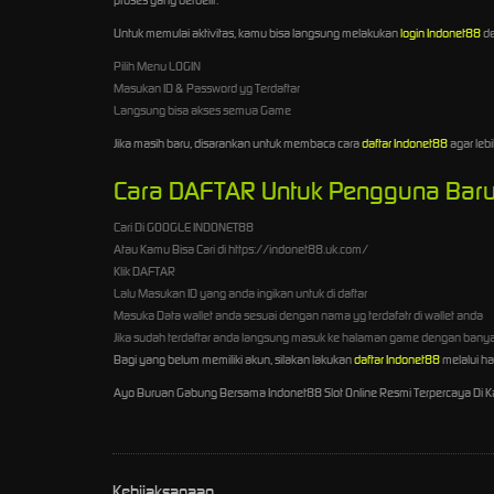
proses yang berbelit.
Untuk memulai aktivitas, kamu bisa langsung melakukan
login Indonet88
de
Pilih Menu LOGIN
Masukan ID & Password yg Terdaftar
Langsung bisa akses semua Game
Jika masih baru, disarankan untuk membaca cara
daftar Indonet88
agar leb
Cara DAFTAR Untuk Pengguna Bar
Cari Di GOOGLE INDONET88
Atau Kamu Bisa Cari di https://indonet88.uk.com/
Klik DAFTAR
Lalu Masukan ID yang anda ingikan untuk di daftar
Masuka Data wallet anda sesuai dengan nama yg terdafatr di wallet anda
Jika sudah terdaftar anda langsung masuk ke halaman game dengan banya
Bagi yang belum memiliki akun, silakan lakukan
daftar Indonet88
melalui ha
Ayo Buruan Gabung Bersama Indonet88 Slot Online Resmi Terpercaya Di Kal
Kebijaksanaan