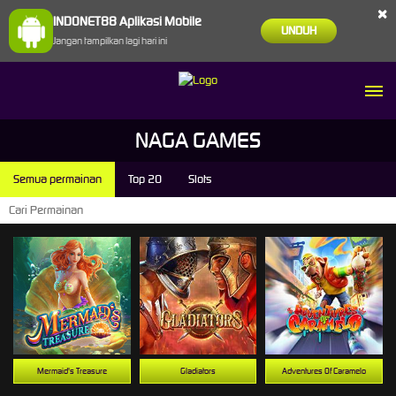
×
INDONET88 Aplikasi Mobile
UNDUH
Jangan tampilkan lagi hari ini
NAGA GAMES
Semua permainan
Top 20
Slots
Mermaid's Treasure
Gladiators
Adventures Of Caramelo