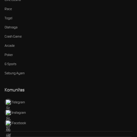
Race
Togel
Olahraga
Crash Game
Arcade
Poker
E-Sports
Sabung Ayam
Komunitas
Telegram
Instagram
Facebook