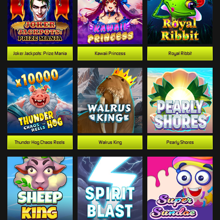
Joker Jackpots: Prize Mania
Kawaii Princess
Royal Ribbit
Thunder Hog Chaos Reels
Walrus King
Pearly Shores