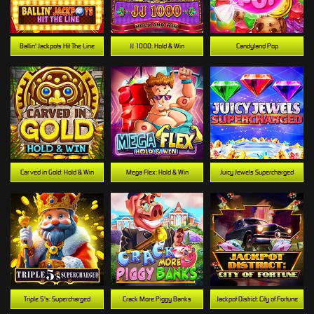
Ballin' Jackpots Hit The Line
JJ 1000: Hold & Win
Candyland Pop
Carved in Gold: Hold & Win
Mega Flex: Hold & Win
Juicy Jewels Supercharged
Triple 5's: Supercharged
Crack More Piggy Banks
Jackpot District: City of Fortune