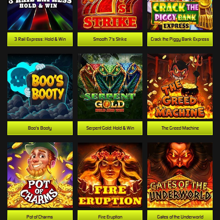
3 Rail Express: Hold & Win
Smooth 7's Strike
Crack the Piggy Bank Express
Boo's Booty
Serpent Gold: Hold & Win
The Greed Machine
Pot of Charms
Fire Eruption
Gates of the Underworld