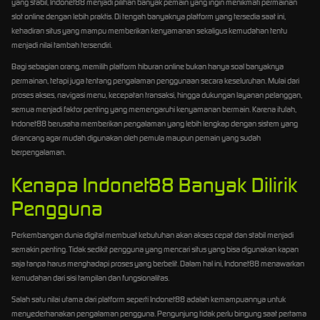
yang stabil, Indonet88 menjadi pilihan banyak pemain yang ingin menikmati permainan
slot online dengan lebih praktis. Di tengah banyaknya platform yang tersedia saat ini,
kehadiran situs yang mampu memberikan kenyamanan sekaligus kemudahan tentu
menjadi nilai tambah tersendiri.
Bagi sebagian orang, memilih platform hiburan online bukan hanya soal banyaknya
permainan, tetapi juga tentang pengalaman penggunaan secara keseluruhan. Mulai dari
proses akses, navigasi menu, kecepatan transaksi, hingga dukungan layanan pelanggan,
semua menjadi faktor penting yang memengaruhi kenyamanan bermain. Karena itulah,
Indonet88 berusaha memberikan pengalaman yang lebih lengkap dengan sistem yang
dirancang agar mudah digunakan oleh pemula maupun pemain yang sudah
berpengalaman.
Kenapa Indonet88 Banyak Dilirik
Pengguna
Perkembangan dunia digital membuat kebutuhan akan akses cepat dan stabil menjadi
semakin penting. Tidak sedikit pengguna yang mencari situs yang bisa digunakan kapan
saja tanpa harus menghadapi proses yang berbelit. Dalam hal ini, Indonet88 menawarkan
kemudahan dari sisi tampilan dan fungsionalitas.
Salah satu nilai utama dari platform seperti Indonet88 adalah kemampuannya untuk
menyederhanakan pengalaman pengguna. Pengunjung tidak perlu bingung saat pertama