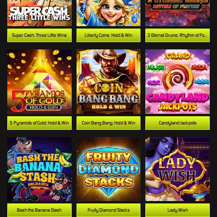
Super Cash: Three Little Wins
Liberty Coins: Hold & Win
3 Eternal Drums: Rhythm of Fortune
5 Pyramids of Gold: Hold & Win
Coin Bang Bang: Hold & Win
Candyland Jackpots
Bash the Banana Stash
Fruity Diamond Stacks
Lady Wish