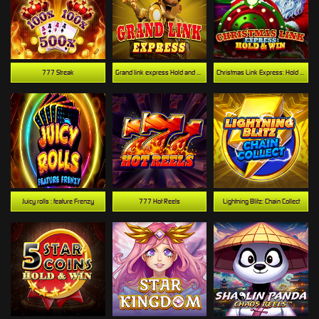
777 Streak
Grand link express Hold and win
Christmas Link Express: Hold & Win
Juicy rolls : feature Frenzy
777 Hot Reels
Lightning Blitz: Chain Collect