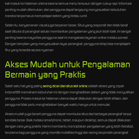
kali masuk ke halaman utama karena semua menu tersusun dengan cukup rapi. Informasi
penting mudah ditemukan, dan pengguna dapat langsung menyesuaikan kebutuhan
mereka tanpa harus mempelajari sistem yang terlalu rumit.
Selain itu, kenyamanan visual juga berperan besar. Situs yang responsif dan tidak berat
saat dibuka di perangkat seluler memberikan pengalaman yang jauh lebih baik. Ini sangat
penting karena mayoritas pengguna saat ini mengakses layanan online melalui ponsel.
Dengan tampilan yang menyesuaikan layar perangkat, pengguna tetap bisa menjelajahi
fitur yang tersedia secara nyaman.
Akses Mudah untuk Pengalaman
Bermain yang Praktis
Salah satu hal yang paling
sering dicari dari situs slot online
adalah akses yang cepat.
Indonet88 memahami kebutuhan ini dengan menghadirkan sistem yang tidak menyulitkan
pengguna. Proses masuk ke halaman utama dapat dilakukan dengan lebih efisien, dan
pengguna tidak perlu menghabiskan banyak waktu hanya untuk memulai.
Akses mudah juga berarti pengguna dapat membuka situs dari berbagai perangkat tanpa
kendala besar. Baik melalui smartphone, tablet, maupun desktop, semua dapat dilakukan
dengan cara yang praktis. Hal ini membantu menciptakan pengalaman yang lebih fleksibel,
terutama bagi pengguna yang memiliki mobilitas tinggi dan sering berpindah perangkat.