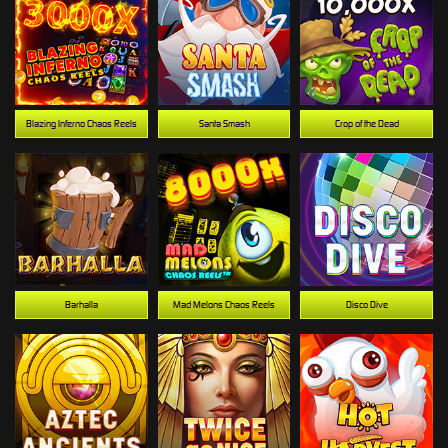
Blazing Inferno Chaos Reels
Santa Smash
Crop of the Dead
Barhalla
Mad Melons Chaos Reels
Disco Dive