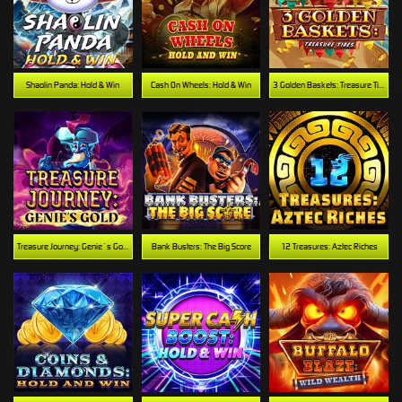
Shaolin Panda: Hold & Win
Cash On Wheels: Hold & Win
3 Golden Baskets: Treasure Tides
Treasure Journey: Genie`s Gold
Bank Busters: The Big Score
12 Treasures: Aztec Riches