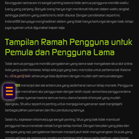
Keunggulan semacam ini sangat penting karena tidak semua pengguna memiliki waktu
luang yang panjang. Banyak orang hanya ingin menikmati hiburan dalam waktu singkat,
sehingga platform yang praktis tentu lebih disukai. Dengan pendekatan seperti ini,
Indonet88 berupaya menghadirkan sistem yang tidak hanya berfungsi dengan baik, tetapi
juga nyaman untuk digunakan kapan saja.
Tampilan Ramah Pengguna untuk
Pemula dan Pengguna Lama
Tidak semua pengguna memiliki pengalaman yang sama saat mengakses situs slot online.
Ada yang sudah terbiasa, tetapi ada juga yang baru mencoba untuk pertama kali. Karena
Tap Me!
itu, situs yang baik seharusnya bisa dipahami dengan mudah oleh semua kalangan.
Indonet88
menonjol dari sisi antarmuka yang sederhana namun tetap menarik. Pengguna
baru dapat memahami alur penggunaan dengan lebih cepat, sementara pengguna lama
tetap merasa nyaman karena semua menu utama berada di tempat yang mudah
dijangkau. Struktur seperti ini penting untuk menjaga kenyamanan saat menjelajahi
berbagai pilihan permainan dan fitur pendukung lainnya.
Selain itu, kejelasan informasi juga sangat penting. Situs yang baik tidak membuat
pengguna harus menebak-nebak fungsi setiap tombol. Dengan tampilan yang jelas dan
navigasi yang rapi, pengalaman bermain menjadi jauh lebih menyenangkan. Ini pula yang
membuat banyak pengguna cenderung bertahan lebih lama pada platform yang benar-