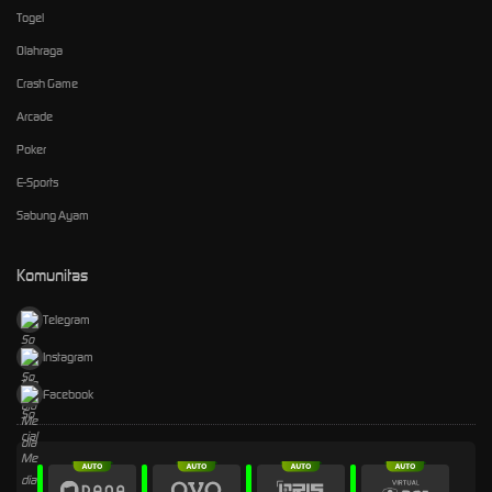
Togel
Olahraga
Crash Game
Arcade
Poker
E-Sports
Sabung Ayam
Komunitas
Telegram
Instagram
Facebook