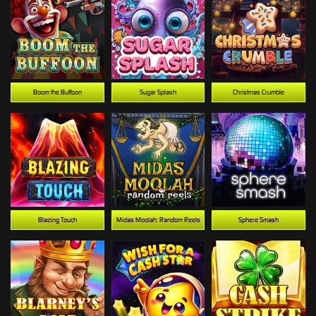
Boom the Buffoon
Sugar Splash
Christmas Crumble
Blazing Touch
Midas Moolah: Random Reels
Sphere Smash