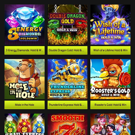
3 Energy Diamonds: Hold & Win
Double Dragon Gold: Hold & Win
Wish of a Lifetime Hold & Win
Mole in the Hole
Thunderline Express Hold & Win
Rooster's Gold: Hold & Win