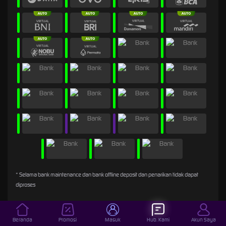
* Selama bank maintenance dan bank offline deposit dan penarikan tidak dapat
diproses
Beranda
Promosi
Masuk
Hub. Kami
Akun Saya