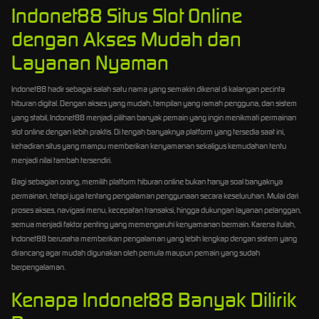
Indonet88 Situs Slot Online
dengan Akses Mudah dan
Layanan Nyaman
Indonet88 hadir sebagai salah satu nama yang semakin dikenal di kalangan pecinta
hiburan digital. Dengan akses yang mudah, tampilan yang ramah pengguna, dan sistem
yang stabil, Indonet88 menjadi pilihan banyak pemain yang ingin menikmati permainan
slot online dengan lebih praktis. Di tengah banyaknya platform yang tersedia saat ini,
kehadiran situs yang mampu memberikan kenyamanan sekaligus kemudahan tentu
menjadi nilai tambah tersendiri.
Bagi sebagian orang, memilih platform hiburan online bukan hanya soal banyaknya
permainan, tetapi juga tentang pengalaman penggunaan secara keseluruhan. Mulai dari
proses akses, navigasi menu, kecepatan transaksi, hingga dukungan layanan pelanggan,
semua menjadi faktor penting yang memengaruhi kenyamanan bermain. Karena itulah,
Indonet88 berusaha memberikan pengalaman yang lebih lengkap dengan sistem yang
dirancang agar mudah digunakan oleh pemula maupun pemain yang sudah
berpengalaman.
Kenapa Indonet88 Banyak Dilirik