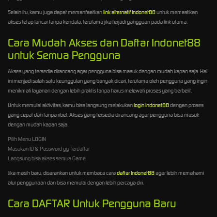
Selain itu, kamu juga dapat memanfaatkan
link alternatif Indonet88
untuk memastikan
akses tetap lancar tanpa kendala, terutama jika terjadi gangguan pada link utama.
Cara Mudah Akses dan Daftar Indonet88
untuk Semua Pengguna
Akses yang tersedia dirancang agar pengguna bisa masuk dengan mudah kapan saja. Hal
ini menjadi salah satu keunggulan yang banyak dicari, terutama oleh pengguna yang ingin
menikmati layanan dengan lebih praktis tanpa harus melewati proses yang berbelit.
Untuk memulai aktivitas, kamu bisa langsung melakukan
login Indonet88
dengan proses
yang cepat dan tanpa ribet. Akses yang tersedia dirancang agar pengguna bisa masuk
dengan mudah kapan saja.
Pilih Menu LOGIN
Masukan ID & Password yg Terdaftar
Langsung bisa akses semua Game
Jika masih baru, disarankan untuk membaca cara
daftar Indonet88
agar lebih memahami
alur penggunaan dan bisa memulai dengan lebih percaya diri.
Cara DAFTAR Untuk Pengguna Baru