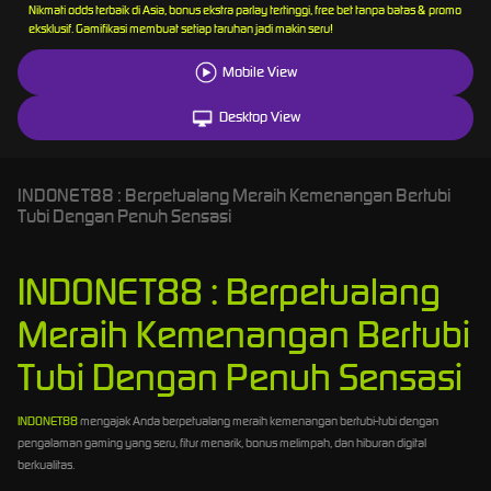
Nikmati odds terbaik di Asia, bonus ekstra parlay tertinggi, free bet tanpa batas & promo
eksklusif. Gamifikasi membuat setiap taruhan jadi makin seru!
Mobile View
Desktop View
INDONET88 : Berpetualang Meraih Kemenangan Bertubi
Tubi Dengan Penuh Sensasi
INDONET88 : Berpetualang
Meraih Kemenangan Bertubi
Tubi Dengan Penuh Sensasi
INDONET88
mengajak Anda berpetualang meraih kemenangan bertubi-tubi dengan
pengalaman gaming yang seru, fitur menarik, bonus melimpah, dan hiburan digital
berkualitas.