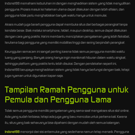
Indonet88 memahami kebutuhan ini dengan menghadirkan sistem yang tidak menyulitkan
pengguna. Proses masuk ke halaman utama dapat dilakukan dengan lebih efisien, dan
pengguna tidak perlu menghabiskan banyak waktu hanya untuk memulai.
Akses mudah juga berarti pengguna dapat membuka situs dari berbagai perangkat tanpa
kendala besar. Baik melalui smartphone, tablet, maupun desktop, semua dapat dilakukan
dengan cara yang praktis. Hal ini membantu menciptakan pengalaman yang lebih fleksibel,
terutama bagi pengguna yang memiliki mobilitas tinggi dan sering berpindah perangkat.
Keunggulan semacam ini sangat penting karena tidak semua pengguna memiliki waktu
luang yang panjang. Banyak orang hanya ingin menikmati hiburan dalam waktu singkat,
sehingga platform yang praktis tentu lebih disukai. Dengan pendekatan seperti ini,
Indonet88 berupaya menghadirkan sistem yang tidak hanya berfungsi dengan baik, tetapi
juga nyaman untuk digunakan kapan saja.
Tampilan Ramah Pengguna untuk
Pemula dan Pengguna Lama
Tidak semua pengguna memiliki pengalaman yang sama saat mengakses situs slot online.
Ada yang sudah terbiasa, tetapi ada juga yang baru mencoba untuk pertama kali. Karena
itu, situs yang baik seharusnya bisa dipahami dengan mudah oleh semua kalangan.
Indonet88
menonjol dari sisi antarmuka yang sederhana namun tetap menarik. Pengguna