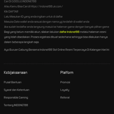
Cari Di GOOGLE INDONET88
Atau Kamu Bisa Cari di https://indonet88.uk.com/
Klik DAFTAR
Lalu Masukan ID yang anda ingikan untuk di daftar
Masuka Data wallet anda sesuai dengan nama yg terdafatr di wallet anda
Jika sudah terdaftar anda langsung masuk ke halaman game dengan banyak pilihan game
Bagi yang belum memiliki akun, silakan lakukan
daftar Indonet88
melalui halaman resmi
yang telah disediakan. Proses registrasi dibuat sederhana sehingga bisa dilakukan hanya
dalam beberapa langkah saja.
Ayo Buruan Gabung Bersama Indonet88 Slot Online Resmi Terpercaya Di Kalangan Hari Ini
Kebijaksanaan
Platform
Pusat Bantuan
Promosi
Syarat dan Ketentuan
Loyalty
Responsible Gaming
Referral
Tentang INDONET88