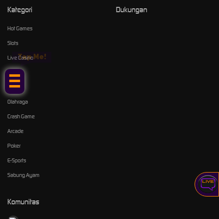
Kategori
Dukungan
Hot Games
Slots
Tap Me!
Live Casino
Race
Togel
Olahraga
Crash Game
Arcade
Poker
E-Sports
Sabung Ayam
Komunitas