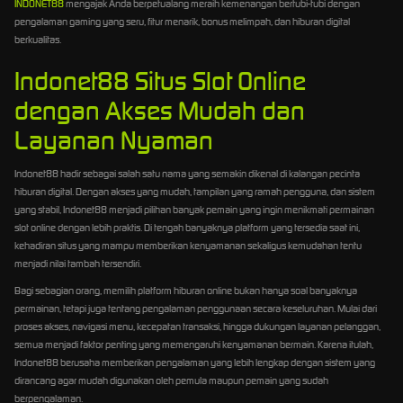
INDONET88
mengajak Anda berpetualang meraih kemenangan bertubi-tubi dengan
pengalaman gaming yang seru, fitur menarik, bonus melimpah, dan hiburan digital
berkualitas.
Indonet88 Situs Slot Online
dengan Akses Mudah dan
Layanan Nyaman
Indonet88 hadir sebagai salah satu nama yang semakin dikenal di kalangan pecinta
hiburan digital. Dengan akses yang mudah, tampilan yang ramah pengguna, dan sistem
yang stabil, Indonet88 menjadi pilihan banyak pemain yang ingin menikmati permainan
slot online dengan lebih praktis. Di tengah banyaknya platform yang tersedia saat ini,
kehadiran situs yang mampu memberikan kenyamanan sekaligus kemudahan tentu
menjadi nilai tambah tersendiri.
Bagi sebagian orang, memilih platform hiburan online bukan hanya soal banyaknya
permainan, tetapi juga tentang pengalaman penggunaan secara keseluruhan. Mulai dari
proses akses, navigasi menu, kecepatan transaksi, hingga dukungan layanan pelanggan,
semua menjadi faktor penting yang memengaruhi kenyamanan bermain. Karena itulah,
Indonet88 berusaha memberikan pengalaman yang lebih lengkap dengan sistem yang
dirancang agar mudah digunakan oleh pemula maupun pemain yang sudah
berpengalaman.