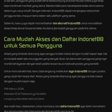
Di sisi lain, pengguna yang sudah lama berkecimpung di dunia hiburan online juga tetap
bisa menikmati manfaat yang sama. Mereka tidak perlu beradaptasi terlalu lama karena
sistemnya cukup intuitif. Dengan kata lain, Indonet88 dapat menjangkau kebutuhan
pengguna baru maupun lama dalam satu platform yang sama.
Selain itu, kamu juga dapat memanfaatkan
link alternatif Indonet88
untuk memastikan
akses tetap lancar tanpa kendala, terutama jika terjadi gangguan pada link utama.
Cara Mudah Akses dan Daftar Indonet88
untuk Semua Pengguna
Akses yang tersedia dirancang agar pengguna bisa masuk dengan mudah kapan saja. Hal
ini menjadi salah satu keunggulan yang banyak dicari, terutama oleh pengguna yang ingin
menikmati layanan dengan lebih praktis tanpa harus melewati proses yang berbelit.
Untuk memulai aktivitas, kamu bisa langsung melakukan
login Indonet88
dengan proses
yang cepat dan tanpa ribet. Akses yang tersedia dirancang agar pengguna bisa masuk
dengan mudah kapan saja.
Pilih Menu LOGIN
Masukan ID & Password yg Terdaftar
Langsung bisa akses semua Game
Jika masih baru, disarankan untuk membaca cara
daftar Indonet88
agar lebih memahami
alur penggunaan dan bisa memulai dengan lebih percaya diri.