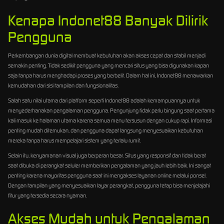
Kenapa Indonet88 Banyak Dilirik
Pengguna
Perkembangan dunia digital membuat kebutuhan akan akses cepat dan stabil menjadi
semakin penting. Tidak sedikit pengguna yang mencari situs yang bisa digunakan kapan
saja tanpa harus menghadapi proses yang berbelit. Dalam hal ini, Indonet88 menawarkan
kemudahan dari sisi tampilan dan fungsionalitas.
Salah satu nilai utama dari platform seperti Indonet88 adalah kemampuannya untuk
menyederhanakan pengalaman pengguna. Pengunjung tidak perlu bingung saat pertama
kali masuk ke halaman utama karena semua menu tersusun dengan cukup rapi. Informasi
penting mudah ditemukan, dan pengguna dapat langsung menyesuaikan kebutuhan
mereka tanpa harus mempelajari sistem yang terlalu rumit.
Selain itu, kenyamanan visual juga berperan besar. Situs yang responsif dan tidak berat
saat dibuka di perangkat seluler memberikan pengalaman yang jauh lebih baik. Ini sangat
penting karena mayoritas pengguna saat ini mengakses layanan online melalui ponsel.
Dengan tampilan yang menyesuaikan layar perangkat, pengguna tetap bisa menjelajahi
fitur yang tersedia secara nyaman.
Akses Mudah untuk Pengalaman