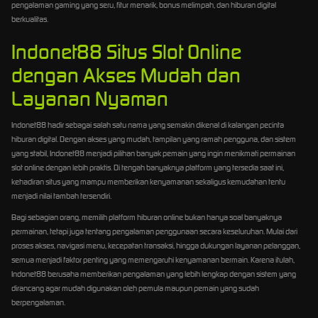
pengalaman gaming yang seru, fitur menarik, bonus melimpah, dan hiburan digital
berkualitas.
Indonet88 Situs Slot Online
dengan Akses Mudah dan
Layanan Nyaman
Indonet88 hadir sebagai salah satu nama yang semakin dikenal di kalangan pecinta
hiburan digital. Dengan akses yang mudah, tampilan yang ramah pengguna, dan sistem
yang stabil, Indonet88 menjadi pilihan banyak pemain yang ingin menikmati permainan
slot online dengan lebih praktis. Di tengah banyaknya platform yang tersedia saat ini,
kehadiran situs yang mampu memberikan kenyamanan sekaligus kemudahan tentu
menjadi nilai tambah tersendiri.
Bagi sebagian orang, memilih platform hiburan online bukan hanya soal banyaknya
permainan, tetapi juga tentang pengalaman penggunaan secara keseluruhan. Mulai dari
proses akses, navigasi menu, kecepatan transaksi, hingga dukungan layanan pelanggan,
semua menjadi faktor penting yang memengaruhi kenyamanan bermain. Karena itulah,
Indonet88 berusaha memberikan pengalaman yang lebih lengkap dengan sistem yang
dirancang agar mudah digunakan oleh pemula maupun pemain yang sudah
berpengalaman.