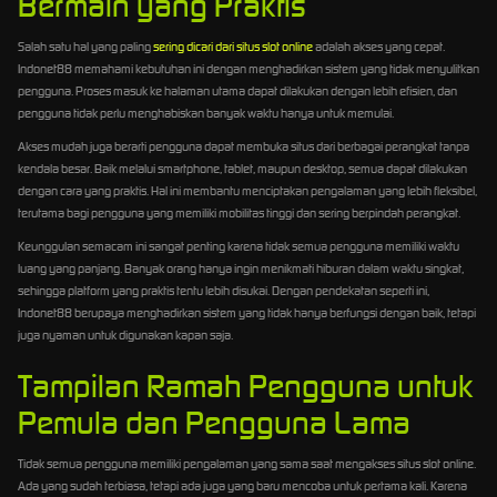
Bermain yang Praktis
Salah satu hal yang paling
sering dicari dari situs slot online
adalah akses yang cepat.
Indonet88 memahami kebutuhan ini dengan menghadirkan sistem yang tidak menyulitkan
pengguna. Proses masuk ke halaman utama dapat dilakukan dengan lebih efisien, dan
pengguna tidak perlu menghabiskan banyak waktu hanya untuk memulai.
Akses mudah juga berarti pengguna dapat membuka situs dari berbagai perangkat tanpa
kendala besar. Baik melalui smartphone, tablet, maupun desktop, semua dapat dilakukan
dengan cara yang praktis. Hal ini membantu menciptakan pengalaman yang lebih fleksibel,
terutama bagi pengguna yang memiliki mobilitas tinggi dan sering berpindah perangkat.
Keunggulan semacam ini sangat penting karena tidak semua pengguna memiliki waktu
luang yang panjang. Banyak orang hanya ingin menikmati hiburan dalam waktu singkat,
sehingga platform yang praktis tentu lebih disukai. Dengan pendekatan seperti ini,
Indonet88 berupaya menghadirkan sistem yang tidak hanya berfungsi dengan baik, tetapi
juga nyaman untuk digunakan kapan saja.
Tampilan Ramah Pengguna untuk
Pemula dan Pengguna Lama
Tidak semua pengguna memiliki pengalaman yang sama saat mengakses situs slot online.
Ada yang sudah terbiasa, tetapi ada juga yang baru mencoba untuk pertama kali. Karena