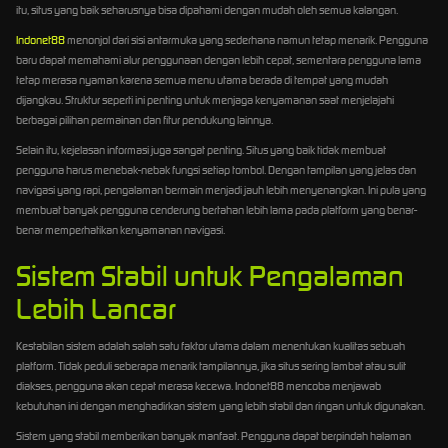
itu, situs yang baik seharusnya bisa dipahami dengan mudah oleh semua kalangan.
Indonet88
menonjol dari sisi antarmuka yang sederhana namun tetap menarik. Pengguna
baru dapat memahami alur penggunaan dengan lebih cepat, sementara pengguna lama
tetap merasa nyaman karena semua menu utama berada di tempat yang mudah
dijangkau. Struktur seperti ini penting untuk menjaga kenyamanan saat menjelajahi
berbagai pilihan permainan dan fitur pendukung lainnya.
Selain itu, kejelasan informasi juga sangat penting. Situs yang baik tidak membuat
pengguna harus menebak-nebak fungsi setiap tombol. Dengan tampilan yang jelas dan
navigasi yang rapi, pengalaman bermain menjadi jauh lebih menyenangkan. Ini pula yang
membuat banyak pengguna cenderung bertahan lebih lama pada platform yang benar-
benar memperhatikan kenyamanan navigasi.
Sistem Stabil untuk Pengalaman
Lebih Lancar
Kestabilan sistem adalah salah satu faktor utama dalam menentukan kualitas sebuah
platform. Tidak peduli seberapa menarik tampilannya, jika situs sering lambat atau sulit
diakses, pengguna akan cepat merasa kecewa. Indonet88 mencoba menjawab
kebutuhan ini dengan menghadirkan sistem yang lebih stabil dan ringan untuk digunakan.
Sistem yang stabil memberikan banyak manfaat. Pengguna dapat berpindah halaman