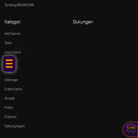
Tentang INDONET88
Kategori
Dukungan
Hot Games
Slots
Tap Me!
Live Casino
Race
Togel
Olahraga
Crash Game
Arcade
Poker
E-Sports
Sabung Ayam