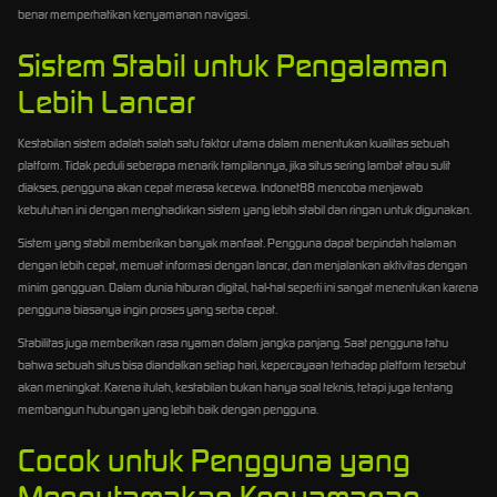
benar memperhatikan kenyamanan navigasi.
Sistem Stabil untuk Pengalaman
Lebih Lancar
Kestabilan sistem adalah salah satu faktor utama dalam menentukan kualitas sebuah
platform. Tidak peduli seberapa menarik tampilannya, jika situs sering lambat atau sulit
diakses, pengguna akan cepat merasa kecewa. Indonet88 mencoba menjawab
kebutuhan ini dengan menghadirkan sistem yang lebih stabil dan ringan untuk digunakan.
Sistem yang stabil memberikan banyak manfaat. Pengguna dapat berpindah halaman
dengan lebih cepat, memuat informasi dengan lancar, dan menjalankan aktivitas dengan
minim gangguan. Dalam dunia hiburan digital, hal-hal seperti ini sangat menentukan karena
pengguna biasanya ingin proses yang serba cepat.
Stabilitas juga memberikan rasa nyaman dalam jangka panjang. Saat pengguna tahu
bahwa sebuah situs bisa diandalkan setiap hari, kepercayaan terhadap platform tersebut
akan meningkat. Karena itulah, kestabilan bukan hanya soal teknis, tetapi juga tentang
membangun hubungan yang lebih baik dengan pengguna.
Cocok untuk Pengguna yang