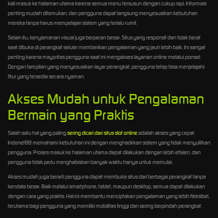
kali masuk ke halaman utama karena semua menu tersusun dengan cukup rapi. Informasi
penting mudah ditemukan, dan pengguna dapat langsung menyesuaikan kebutuhan
mereka tanpa harus mempelajari sistem yang terlalu rumit.
Selain itu, kenyamanan visual juga berperan besar. Situs yang responsif dan tidak berat
saat dibuka di perangkat seluler memberikan pengalaman yang jauh lebih baik. Ini sangat
penting karena mayoritas pengguna saat ini mengakses layanan online melalui ponsel.
Dengan tampilan yang menyesuaikan layar perangkat, pengguna tetap bisa menjelajahi
fitur yang tersedia secara nyaman.
Akses Mudah untuk Pengalaman
Bermain yang Praktis
Salah satu hal yang paling
sering dicari dari situs slot online
adalah akses yang cepat.
Indonet88 memahami kebutuhan ini dengan menghadirkan sistem yang tidak menyulitkan
pengguna. Proses masuk ke halaman utama dapat dilakukan dengan lebih efisien, dan
pengguna tidak perlu menghabiskan banyak waktu hanya untuk memulai.
Akses mudah juga berarti pengguna dapat membuka situs dari berbagai perangkat tanpa
kendala besar. Baik melalui smartphone, tablet, maupun desktop, semua dapat dilakukan
dengan cara yang praktis. Hal ini membantu menciptakan pengalaman yang lebih fleksibel,
terutama bagi pengguna yang memiliki mobilitas tinggi dan sering berpindah perangkat.