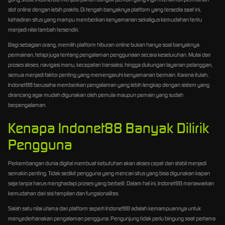
slot online dengan lebih praktis. Di tengah banyaknya platform yang tersedia saat ini,
kehadiran situs yang mampu memberikan kenyamanan sekaligus kemudahan tentu
menjadi nilai tambah tersendiri.
Bagi sebagian orang, memilih platform hiburan online bukan hanya soal banyaknya
permainan, tetapi juga tentang pengalaman penggunaan secara keseluruhan. Mulai dari
proses akses, navigasi menu, kecepatan transaksi, hingga dukungan layanan pelanggan,
semua menjadi faktor penting yang memengaruhi kenyamanan bermain. Karena itulah,
Indonet88 berusaha memberikan pengalaman yang lebih lengkap dengan sistem yang
dirancang agar mudah digunakan oleh pemula maupun pemain yang sudah
berpengalaman.
Kenapa Indonet88 Banyak Dilirik
Pengguna
Perkembangan dunia digital membuat kebutuhan akan akses cepat dan stabil menjadi
semakin penting. Tidak sedikit pengguna yang mencari situs yang bisa digunakan kapan
saja tanpa harus menghadapi proses yang berbelit. Dalam hal ini, Indonet88 menawarkan
kemudahan dari sisi tampilan dan fungsionalitas.
Salah satu nilai utama dari platform seperti Indonet88 adalah kemampuannya untuk
menyederhanakan pengalaman pengguna. Pengunjung tidak perlu bingung saat pertama