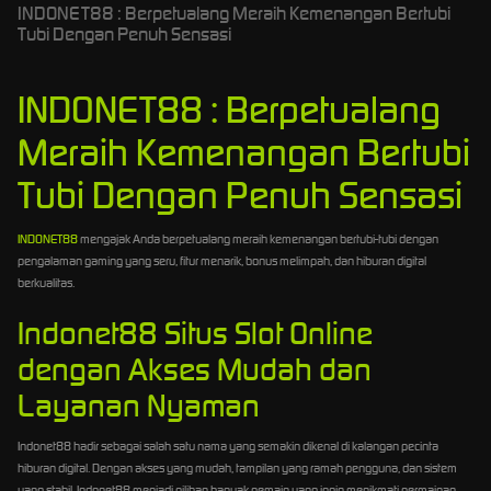
INDONET88 : Berpetualang Meraih Kemenangan Bertubi
Tubi Dengan Penuh Sensasi
INDONET88 : Berpetualang
Meraih Kemenangan Bertubi
Tubi Dengan Penuh Sensasi
INDONET88
mengajak Anda berpetualang meraih kemenangan bertubi-tubi dengan
pengalaman gaming yang seru, fitur menarik, bonus melimpah, dan hiburan digital
berkualitas.
Indonet88 Situs Slot Online
dengan Akses Mudah dan
Layanan Nyaman
Indonet88 hadir sebagai salah satu nama yang semakin dikenal di kalangan pecinta
hiburan digital. Dengan akses yang mudah, tampilan yang ramah pengguna, dan sistem
yang stabil, Indonet88 menjadi pilihan banyak pemain yang ingin menikmati permainan