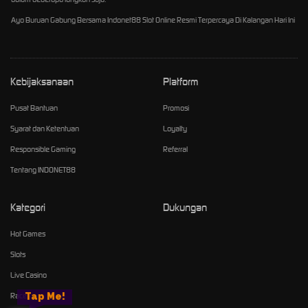
Ayo Buruan Gabung Bersama Indonet88 Slot Online Resmi Terpercaya Di Kalangan Hari Ini
Kebijaksanaan
Platform
Pusat Bantuan
Promosi
Syarat dan Ketentuan
Loyalty
Responsible Gaming
Referral
Tentang INDONET88
Kategori
Dukungan
Hot Games
Slots
Live Casino
Race
Tap Me!