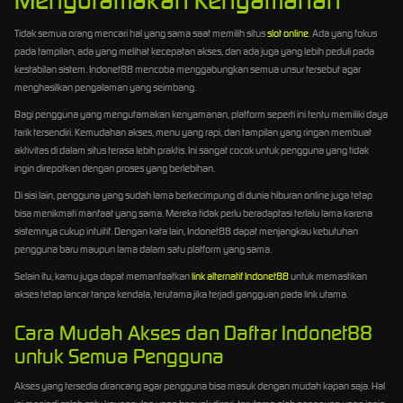
Mengutamakan Kenyamanan
Tidak semua orang mencari hal yang sama saat memilih situs
slot online
. Ada yang fokus
pada tampilan, ada yang melihat kecepatan akses, dan ada juga yang lebih peduli pada
kestabilan sistem. Indonet88 mencoba menggabungkan semua unsur tersebut agar
menghasilkan pengalaman yang seimbang.
Bagi pengguna yang mengutamakan kenyamanan, platform seperti ini tentu memiliki daya
tarik tersendiri. Kemudahan akses, menu yang rapi, dan tampilan yang ringan membuat
aktivitas di dalam situs terasa lebih praktis. Ini sangat cocok untuk pengguna yang tidak
ingin direpotkan dengan proses yang berlebihan.
Di sisi lain, pengguna yang sudah lama berkecimpung di dunia hiburan online juga tetap
bisa menikmati manfaat yang sama. Mereka tidak perlu beradaptasi terlalu lama karena
sistemnya cukup intuitif. Dengan kata lain, Indonet88 dapat menjangkau kebutuhan
pengguna baru maupun lama dalam satu platform yang sama.
Selain itu, kamu juga dapat memanfaatkan
link alternatif Indonet88
untuk memastikan
akses tetap lancar tanpa kendala, terutama jika terjadi gangguan pada link utama.
Cara Mudah Akses dan Daftar Indonet88
untuk Semua Pengguna
Akses yang tersedia dirancang agar pengguna bisa masuk dengan mudah kapan saja. Hal