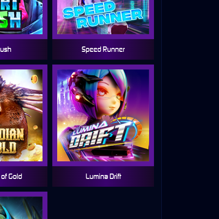
Rush
Speed Runner
of Gold
Lumina Drift