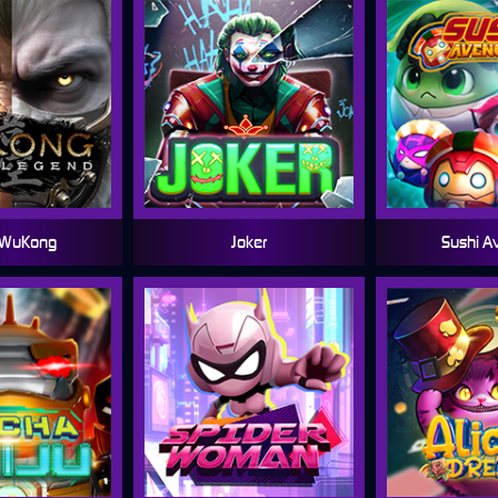
 WuKong
Joker
Sushi A