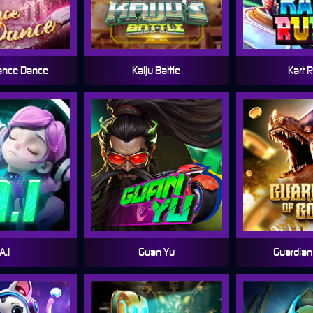
ance Dance
Kaiju Battle
Kart 
A.I
Guan Yu
Guardian 