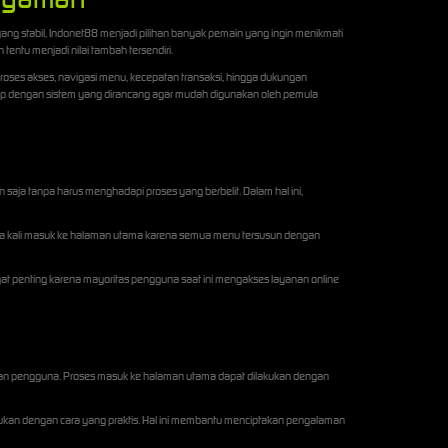
ang stabil, Indonet88 menjadi pilihan banyak pemain yang ingin menikmati
entu menjadi nilai tambah tersendiri.
roses akses, navigasi menu, kecepatan transaksi, hingga dukungan
ap dengan sistem yang dirancang agar mudah digunakan oleh pemula
saja tanpa harus menghadapi proses yang berbelit. Dalam hal ini,
ama kali masuk ke halaman utama karena semua menu tersusun dengan
angat penting karena mayoritas pengguna saat ini mengakses layanan online
kan pengguna. Proses masuk ke halaman utama dapat dilakukan dengan
akukan dengan cara yang praktis. Hal ini membantu menciptakan pengalaman