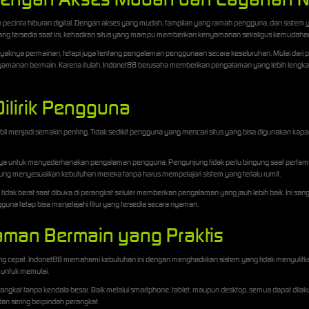
 pecinta hiburan digital. Dengan akses yang mudah, tampilan yang ramah pengguna, dan sistem y
 yang tersedia saat ini, kehadiran situs yang mampu memberikan kenyamanan sekaligus kemudahan t
anyaknya permainan, tetapi juga tentang pengalaman penggunaan secara keseluruhan. Mulai dari p
yamanan bermain. Karena itulah, Indonet88 berusaha memberikan pengalaman yang lebih lengk
ilirik Pengguna
 menjadi semakin penting. Tidak sedikit pengguna yang mencari situs yang bisa digunakan kapan 
annya untuk menyederhanakan pengalaman pengguna. Pengunjung tidak perlu bingung saat pert
ung menyesuaikan kebutuhan mereka tanpa harus mempelajari sistem yang terlalu rumit.
n tidak berat saat dibuka di perangkat seluler memberikan pengalaman yang jauh lebih baik. Ini s
una tetap bisa menjelajahi fitur yang tersedia secara nyaman.
man Bermain yang Praktis
ng cepat. Indonet88 memahami kebutuhan ini dengan menghadirkan sistem yang tidak menyulit
 untuk memulai.
angkat tanpa kendala besar. Baik melalui smartphone, tablet, maupun desktop, semua dapat dil
 dan sering berpindah perangkat.