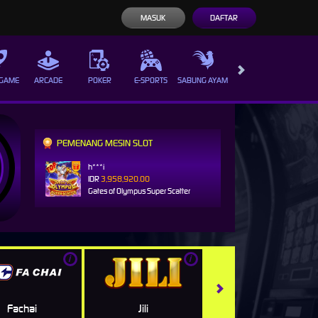
MASUK
DAFTAR
 GAME
ARCADE
POKER
E-SPORTS
SABUNG AYAM
PROMOSI
PEMENANG MESIN SLOT
h***i
IDR
3,958,920.00
Gates of Olympus Super Scatter
say****8
IDR
3,369,400.00
Gates of Olympus Super Scatter
i
i
i
a***r
IDR
3,268,600.00
No Limit City
Sugar Rush 1000
Fachai
Jili
say****8