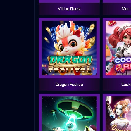
Viking Quest
Mech
Dragon Festive
Cook