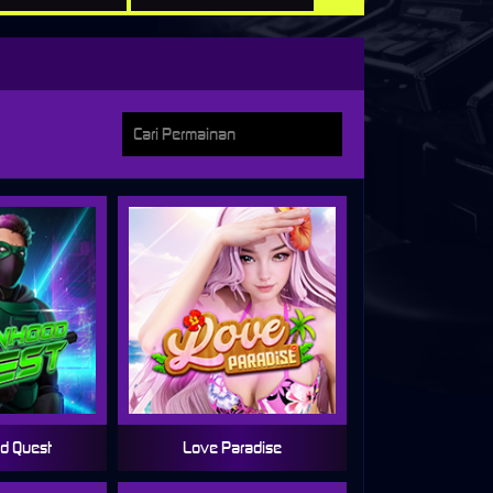
IDR
3,238,200.00
Mahjong Wins 3 – Black Scatter
g4****1
IDR
2,868,250.00
Gates of Olympus Super Scatter
ow****o
IDR
2,263,920.00
Gates of Olympus™
risna****9
IDR
1,796,270.00
Starlight Princess
budi****n
IDR
1,710,900.00
Starlight Princess Super Scatter
budi****n
IDR
1,681,400.00
Starlight Princess Super Scatter
d Quest
Love Paradise
onc****8
IDR
1,562,400.00