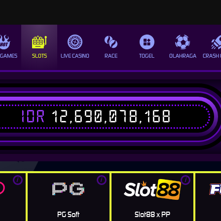
 GAMES
SLOTS
LIVE CASINO
RACE
TOGEL
OLAHRAGA
CRASH
IDR
12,690,078,168
i
i
i
a
PG Soft
Slot88 x PP