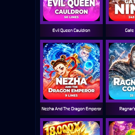
Evil Queen Cauldron
Gate 
Nezha And The Dragon Emperor
Ragnar'