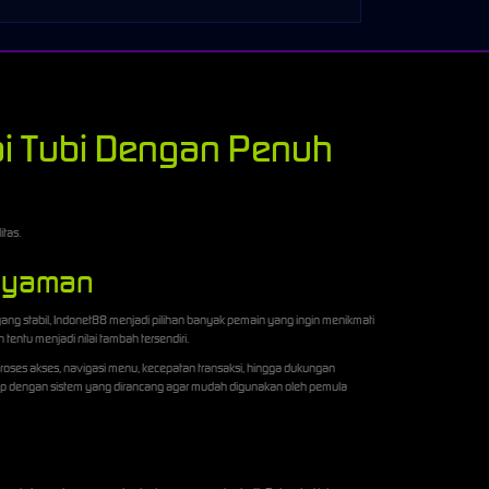
i Tubi Dengan Penuh
tas.
 Nyaman
ang stabil, Indonet88 menjadi pilihan banyak pemain yang ingin menikmati
entu menjadi nilai tambah tersendiri.
roses akses, navigasi menu, kecepatan transaksi, hingga dukungan
ap dengan sistem yang dirancang agar mudah digunakan oleh pemula