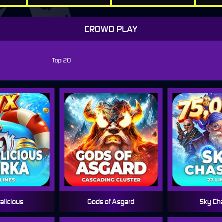
CROWD PLAY
Top 20
alicious
Gods of Asgard
Sky Ch