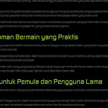
 menjadi semakin penting. Tidak sedikit pengguna yang mencari situs yang bisa digunakan kapan 
annya untuk menyederhanakan pengalaman pengguna. Pengunjung tidak perlu bingung saat pert
ung menyesuaikan kebutuhan mereka tanpa harus mempelajari sistem yang terlalu rumit.
n tidak berat saat dibuka di perangkat seluler memberikan pengalaman yang jauh lebih baik. Ini s
una tetap bisa menjelajahi fitur yang tersedia secara nyaman.
man Bermain yang Praktis
ng cepat. Indonet88 memahami kebutuhan ini dengan menghadirkan sistem yang tidak menyulit
 untuk memulai.
angkat tanpa kendala besar. Baik melalui smartphone, tablet, maupun desktop, semua dapat dil
 dan sering berpindah perangkat.
iki waktu luang yang panjang. Banyak orang hanya ingin menikmati hiburan dalam waktu singkat,
fungsi dengan baik, tetapi juga nyaman untuk digunakan kapan saja.
untuk Pemula dan Pengguna Lama
slot online. Ada yang sudah terbiasa, tetapi ada juga yang baru mencoba untuk pertama kali. K
narik. Pengguna baru dapat memahami alur penggunaan dengan lebih cepat, sementara penggun
an saat menjelajahi berbagai pilihan permainan dan fitur pendukung lainnya.