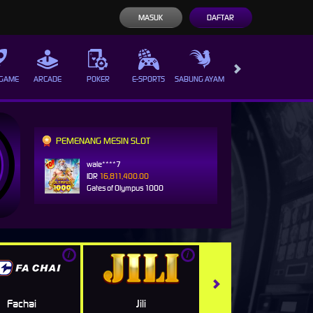
MASUK
DAFTAR
 GAME
ARCADE
POKER
E-SPORTS
SABUNG AYAM
PROMOSI
PEMENANG MESIN SLOT
wale****7
IDR
16,811,400.00
Gates of Olympus 1000
a**f
IDR
12,365,850.00
Gates of Olympus™
i
i
i
v**a
IDR
12,294,400.00
No Limit City
Great Rhino Megaways
Fachai
Jili
majumun****5