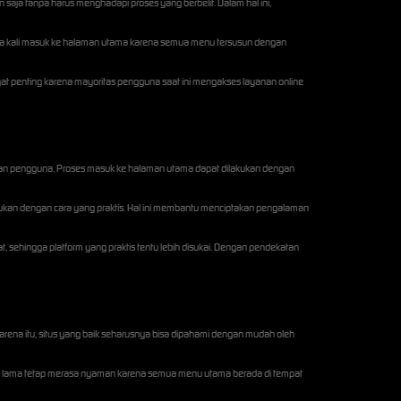
saja tanpa harus menghadapi proses yang berbelit. Dalam hal ini,
ama kali masuk ke halaman utama karena semua menu tersusun dengan
angat penting karena mayoritas pengguna saat ini mengakses layanan online
kan pengguna. Proses masuk ke halaman utama dapat dilakukan dengan
akukan dengan cara yang praktis. Hal ini membantu menciptakan pengalaman
 sehingga platform yang praktis tentu lebih disukai. Dengan pendekatan
arena itu, situs yang baik seharusnya bisa dipahami dengan mudah oleh
a lama tetap merasa nyaman karena semua menu utama berada di tempat