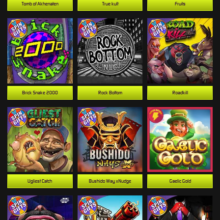
Tomb of Akhenaten
True kult
Fruits
Brick Snake 2000
Rock Bottom
Roadkill
Ugliest Catch
Bushido Way xNudge
Gaelic Gold