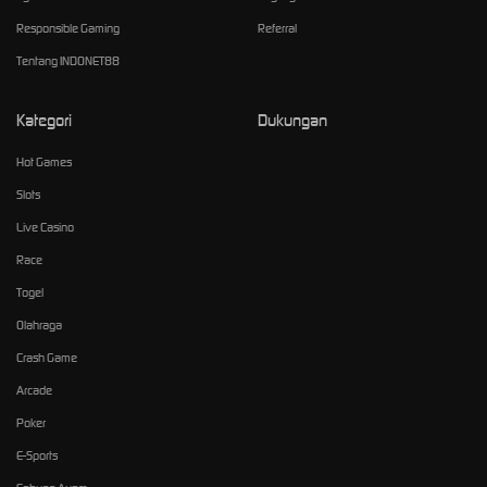
Responsible Gaming
Referral
Tentang INDONET88
Kategori
Dukungan
Hot Games
Slots
Live Casino
Race
Togel
Olahraga
Crash Game
Arcade
Poker
E-Sports