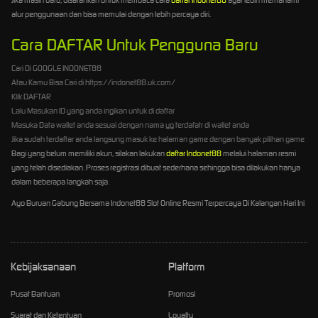
alur penggunaan dan bisa memulai dengan lebih percaya diri.
Cara DAFTAR Untuk Pengguna Baru
Cari Di GOOGLE INDONET88
Atau Kamu Bisa Cari di https://indonet88.uk.com/
Klik DAFTAR
Lalu Masukan ID yang anda ingikan untuk di daftar
Masuka Data wallet anda sesuai dengan nama yg terdafatr di wallet anda
Jika sudah terdaftar anda langsung masuk ke halaman game dengan banyak pilihan game
Bagi yang belum memiliki akun, silakan lakukan
daftar Indonet88
melalui halaman resmi
yang telah disediakan. Proses registrasi dibuat sederhana sehingga bisa dilakukan hanya
dalam beberapa langkah saja.
Ayo Buruan Gabung Bersama Indonet88 Slot Online Resmi Terpercaya Di Kalangan Hari Ini
Kebijaksanaan
Platform
Pusat Bantuan
Promosi
Syarat dan Ketentuan
Loyalty