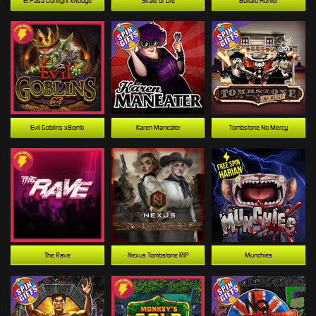
El Pasa Gunfight xNudge
Skate or Die
Buffalo Hunter
Evil Goblins xBomb
Karen Maneater
Tombstone No Mercy
The Rave
Nexus Tombstone RIP
Munchies