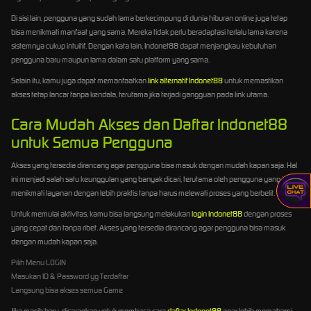
Di sisi lain, pengguna yang sudah lama berkecimpung di dunia hiburan online juga tetap
bisa menikmati manfaat yang sama. Mereka tidak perlu beradaptasi terlalu lama karena
sistemnya cukup intuitif. Dengan kata lain, Indonet88 dapat menjangkau kebutuhan
pengguna baru maupun lama dalam satu platform yang sama.
Selain itu, kamu juga dapat memanfaatkan
link alternatif Indonet88
untuk memastikan
akses tetap lancar tanpa kendala, terutama jika terjadi gangguan pada link utama.
Cara Mudah Akses dan Daftar Indonet88
untuk Semua Pengguna
Akses yang tersedia dirancang agar pengguna bisa masuk dengan mudah kapan saja. Hal
ini menjadi salah satu keunggulan yang banyak dicari, terutama oleh pengguna yang ingin
menikmati layanan dengan lebih praktis tanpa harus melewati proses yang berbelit.
Untuk memulai aktivitas, kamu bisa langsung melakukan
login Indonet88
dengan proses
yang cepat dan tanpa ribet. Akses yang tersedia dirancang agar pengguna bisa masuk
dengan mudah kapan saja.
Pilih Menu LOGIN
Masukan ID & Password yg Terdaftar
Langsung bisa akses semua Game
Jika masih baru, disarankan untuk membaca cara
daftar Indonet88
agar lebih memahami