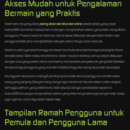
Akses Mudah untuk Pengalaman
Bermain yang Praktis
Salah satu hal yang paling
sering dicari dari situs slot online
adalah akses yang cepat.
Indonet88 memahami kebutuhan ini dengan menghadirkan sistem yang tidak menyulitkan
pengguna. Proses masuk ke halaman utama dapat dilakukan dengan lebih efisien, dan
pengguna tidak perlu menghabiskan banyak waktu hanya untuk memulai.
Akses mudah juga berarti pengguna dapat membuka situs dari berbagai perangkat tanpa
kendala besar. Baik melalui smartphone, tablet, maupun desktop, semua dapat dilakukan
dengan cara yang praktis. Hal ini membantu menciptakan pengalaman yang lebih fleksibel,
terutama bagi pengguna yang memiliki mobilitas tinggi dan sering berpindah perangkat.
Keunggulan semacam ini sangat penting karena tidak semua pengguna memiliki waktu
luang yang panjang. Banyak orang hanya ingin menikmati hiburan dalam waktu singkat,
sehingga platform yang praktis tentu lebih disukai. Dengan pendekatan seperti ini,
Indonet88 berupaya menghadirkan sistem yang tidak hanya berfungsi dengan baik, tetapi
juga nyaman untuk digunakan kapan saja.
Tampilan Ramah Pengguna untuk
Pemula dan Pengguna Lama