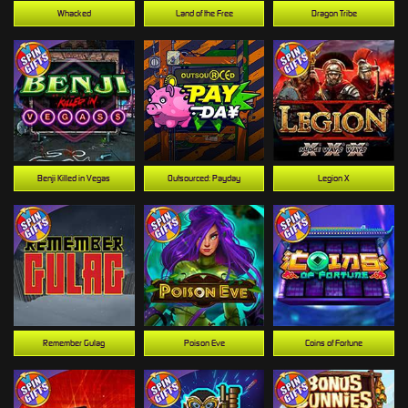
Whacked
Land of the Free
Dragon Tribe
Benji Killed in Vegas
Outsourced: Payday
Legion X
Remember Gulag
Poison Eve
Coins of Fortune