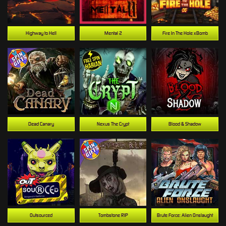
Highway to Hell
Mental 2
Fire In The Hole xBomb
Dead Canary
Nexus The Crypt
Blood & Shadow
Outsourced
Tombstone RIP
Brute Force: Alien Onslaught