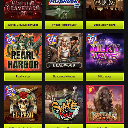
Warrior Graveyard xNudge
xWays Hoarder xSplit
Dead Men Walking
Pearl Harbor
Deadwood xNudge
Milky Ways