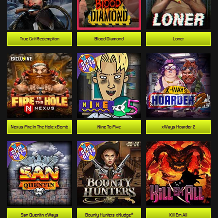
True Grit Redemption
Blood Diamond
Loner
Nexus Fire In The Hole xBomb
Nine To Five
xWays Hoarder 2
San Quentin xWays
Bounty Hunters xNudge®
Kill Em All