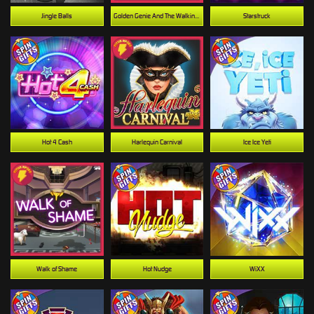
Jingle Balls
Golden Genie And The Walking Wilds
Starstruck
Hot 4 Cash
Harlequin Carnival
Ice Ice Yeti
Walk of Shame
Hot Nudge
WiXX