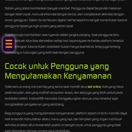
Sistem yang stabil memberikan banyak manfaat. Pengguna dapat berpindah halaman
dengan lebih cepat, memuat informasi dengan lancar, dan menjalankan aktivitas dengan
minim gangguan. Dalam dunia hiburan digital, hal-hal seperti ini sangat menentukan karena
pengguna biasanya ingin proses yang serba cepat.
Tap Me!
Stabilitas juga memberikan rasa nyaman dalam jangka panjang. Saat pengguna tahu
bahwa sebuah situs bisa diandalkan setiap hari, kepercayaan terhadap platform tersebut
akan meningkat. Karena itulah, kestabilan bukan hanya soal teknis, tetapi juga tentang
membangun hubungan yang lebih baik dengan pengguna.
Cocok untuk Pengguna yang
Mengutamakan Kenyamanan
Tidak semua orang mencari hal yang sama saat memilih situs
slot online
. Ada yang fokus
pada tampilan, ada yang melihat kecepatan akses, dan ada juga yang lebih peduli pada
kestabilan sistem. Indonet88 mencoba menggabungkan semua unsur tersebut agar
menghasilkan pengalaman yang seimbang.
Bagi pengguna yang mengutamakan kenyamanan, platform seperti ini tentu memiliki daya
tarik tersendiri. Kemudahan akses, menu yang rapi, dan tampilan yang ringan membuat
aktivitas di dalam situs terasa lebih praktis. Ini sangat cocok untuk pengguna yang tidak
ingin direpotkan dengan proses yang berlebihan.