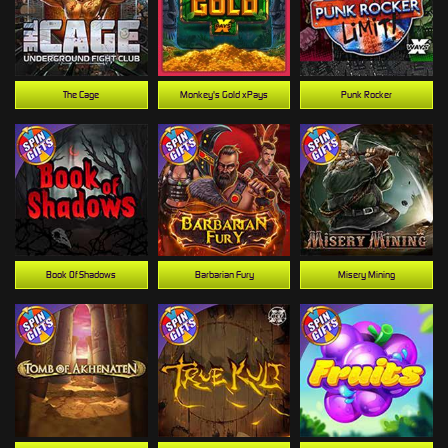
The Cage
Monkey's Gold xPays
Punk Rocker
Book Of Shadows
Barbarian Fury
Misery Mining