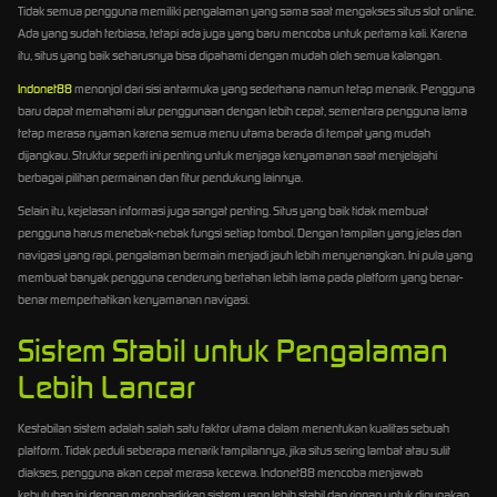
Tidak semua pengguna memiliki pengalaman yang sama saat mengakses situs slot online.
Ada yang sudah terbiasa, tetapi ada juga yang baru mencoba untuk pertama kali. Karena
itu, situs yang baik seharusnya bisa dipahami dengan mudah oleh semua kalangan.
Indonet88
menonjol dari sisi antarmuka yang sederhana namun tetap menarik. Pengguna
baru dapat memahami alur penggunaan dengan lebih cepat, sementara pengguna lama
tetap merasa nyaman karena semua menu utama berada di tempat yang mudah
dijangkau. Struktur seperti ini penting untuk menjaga kenyamanan saat menjelajahi
berbagai pilihan permainan dan fitur pendukung lainnya.
Selain itu, kejelasan informasi juga sangat penting. Situs yang baik tidak membuat
pengguna harus menebak-nebak fungsi setiap tombol. Dengan tampilan yang jelas dan
navigasi yang rapi, pengalaman bermain menjadi jauh lebih menyenangkan. Ini pula yang
membuat banyak pengguna cenderung bertahan lebih lama pada platform yang benar-
benar memperhatikan kenyamanan navigasi.
Sistem Stabil untuk Pengalaman
Lebih Lancar
Kestabilan sistem adalah salah satu faktor utama dalam menentukan kualitas sebuah
platform. Tidak peduli seberapa menarik tampilannya, jika situs sering lambat atau sulit
diakses, pengguna akan cepat merasa kecewa. Indonet88 mencoba menjawab
kebutuhan ini dengan menghadirkan sistem yang lebih stabil dan ringan untuk digunakan.