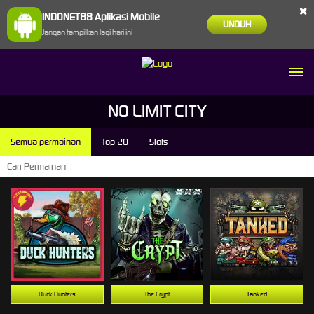
×
INDONET88 Aplikasi Mobile
UNDUH
Jangan tampilkan lagi hari ini
NO LIMIT CITY
Semua permainan
Top 20
Slots
Duck Hunters
The Crypt
Tanked