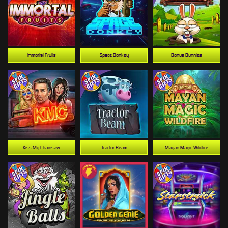
Immortal Fruits
Space Donkey
Bonus Bunnies
Kiss My Chainsaw
Tractor Beam
Mayan Magic Wildfire