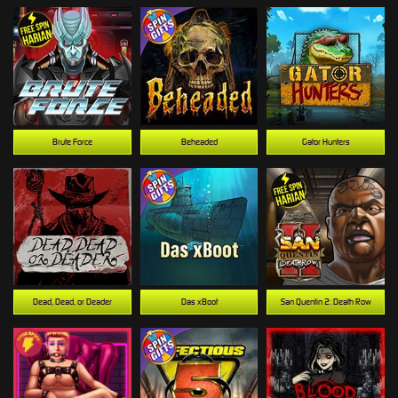
Brute Force
Beheaded
Gator Hunters
Dead, Dead, or Deader
Das xBoot
San Quentin 2: Death Row