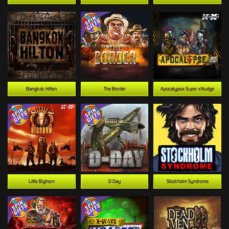
Bangkok Hilton
The Border
Apocalypse Super xNudge
Little Bighorn
D Day
Stockholm Syndrome