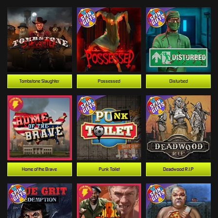
Tombstone Slaughter
Possessed
Disturbed
Home of the Brave
Punk Toilet
Deadwood R.I.P