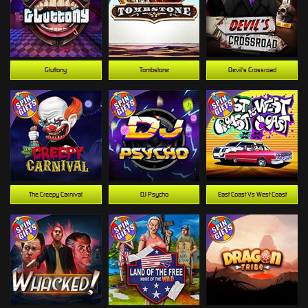
Gluttony
Tombstone
Devil's Crossroad
The Creepy Carnival
DJ Psycho
East Coast Vs West Coast