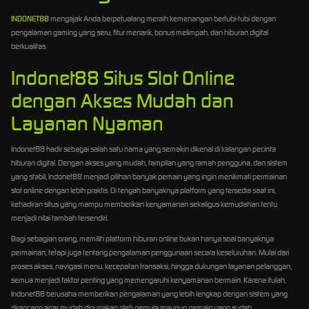
INDONET88
mengajak Anda berpetualang meraih kemenangan bertubi-tubi dengan
pengalaman gaming yang seru, fitur menarik, bonus melimpah, dan hiburan digital
berkualitas.
Indonet88 Situs Slot Online
dengan Akses Mudah dan
Layanan Nyaman
Indonet88 hadir sebagai salah satu nama yang semakin dikenal di kalangan pecinta
hiburan digital. Dengan akses yang mudah, tampilan yang ramah pengguna, dan sistem
yang stabil, Indonet88 menjadi pilihan banyak pemain yang ingin menikmati permainan
slot online dengan lebih praktis. Di tengah banyaknya platform yang tersedia saat ini,
kehadiran situs yang mampu memberikan kenyamanan sekaligus kemudahan tentu
menjadi nilai tambah tersendiri.
Bagi sebagian orang, memilih platform hiburan online bukan hanya soal banyaknya
permainan, tetapi juga tentang pengalaman penggunaan secara keseluruhan. Mulai dari
proses akses, navigasi menu, kecepatan transaksi, hingga dukungan layanan pelanggan,
semua menjadi faktor penting yang memengaruhi kenyamanan bermain. Karena itulah,
Indonet88 berusaha memberikan pengalaman yang lebih lengkap dengan sistem yang
dirancang agar mudah digunakan oleh pemula maupun pemain yang sudah