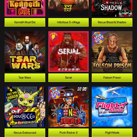
Kenneth Must Die
Infectious 5 xWays
Nexus Blood & Shadow
Tsar Wars
Serial
Folsom Prison
Nexus Outsourced
Punk Rocker 2
Flight Mode