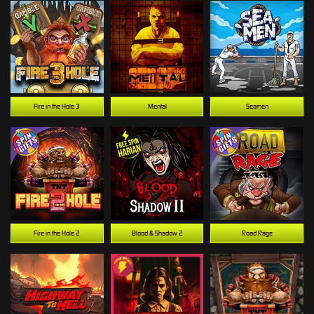
Fire in the Hole 3
Mental
Seamen
Fire in the Hole 2
Blood & Shadow 2
Road Rage