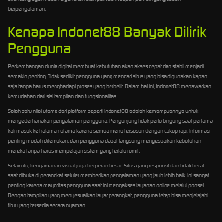
berpengalaman.
Kenapa Indonet88 Banyak Dilirik
Pengguna
Perkembangan dunia digital membuat kebutuhan akan akses cepat dan stabil menjadi
semakin penting. Tidak sedikit pengguna yang mencari situs yang bisa digunakan kapan
saja tanpa harus menghadapi proses yang berbelit. Dalam hal ini, Indonet88 menawarkan
kemudahan dari sisi tampilan dan fungsionalitas.
Salah satu nilai utama dari platform seperti Indonet88 adalah kemampuannya untuk
menyederhanakan pengalaman pengguna. Pengunjung tidak perlu bingung saat pertama
kali masuk ke halaman utama karena semua menu tersusun dengan cukup rapi. Informasi
penting mudah ditemukan, dan pengguna dapat langsung menyesuaikan kebutuhan
mereka tanpa harus mempelajari sistem yang terlalu rumit.
Selain itu, kenyamanan visual juga berperan besar. Situs yang responsif dan tidak berat
saat dibuka di perangkat seluler memberikan pengalaman yang jauh lebih baik. Ini sangat
penting karena mayoritas pengguna saat ini mengakses layanan online melalui ponsel.
Dengan tampilan yang menyesuaikan layar perangkat, pengguna tetap bisa menjelajahi
fitur yang tersedia secara nyaman.