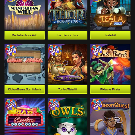
Manhattan Goes Wild
Thor: Hammer Time
Tesla Jolt
Kitchen Drama: Sushi Mania
Tomb of Nefertiti
Pixies vs Pirates