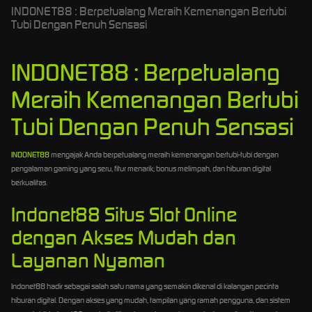
INDONET88 : Berpetualang Meraih Kemenangan Bertubi
Tubi Dengan Penuh Sensasi
INDONET88 : Berpetualang
Meraih Kemenangan Bertubi
Tubi Dengan Penuh Sensasi
INDONET88
mengajak Anda berpetualang meraih kemenangan bertubi-tubi dengan
pengalaman gaming yang seru, fitur menarik, bonus melimpah, dan hiburan digital
berkualitas.
Indonet88 Situs Slot Online
dengan Akses Mudah dan
Layanan Nyaman
Indonet88 hadir sebagai salah satu nama yang semakin dikenal di kalangan pecinta
hiburan digital. Dengan akses yang mudah, tampilan yang ramah pengguna, dan sistem