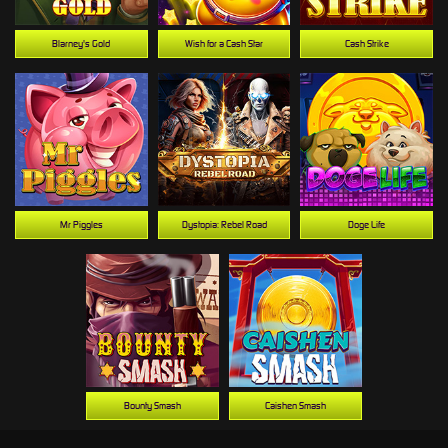
Blarney's Gold
Wish for a Cash Star
Cash Strike
Mr Piggles
Dystopia: Rebel Road
Doge Life
Bounty Smash
Caishen Smash