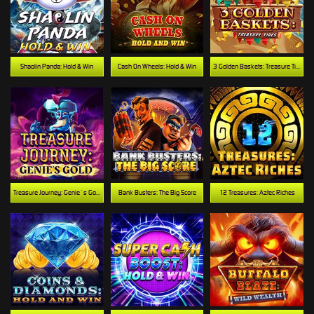
Shaolin Panda: Hold & Win
Cash On Wheels: Hold & Win
3 Golden Baskets: Treasure Tides
Treasure Journey: Genie`s Gold
Bank Busters: The Big Score
12 Treasures: Aztec Riches