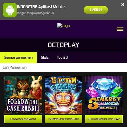
×
INDONET88 Aplikasi Mobile
UNDUH
Jangan tampilkan lagi hari ini
OCTOPLAY
Semua permainan
Slots
Top 20
Follow the Cash Rabbit
15 Totem Stacks: Hold & Win
3 Fortune Beasts: Hold & Win