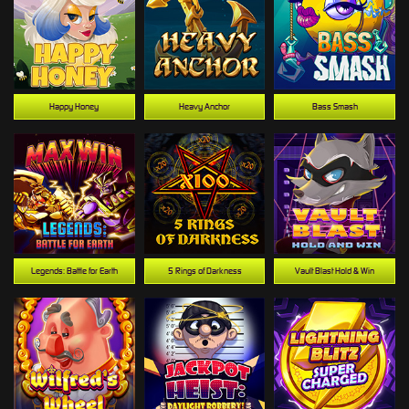
Happy Honey
Heavy Anchor
Bass Smash
Legends: Battle for Earth
5 Rings of Darkness
Vault Blast Hold & Win