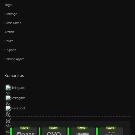
Togel
Olahraga
Crash Game
Arcade
Poker
E-Sports
Sabung Ayam
Komunitas
Telegram
Instagram
Facebook