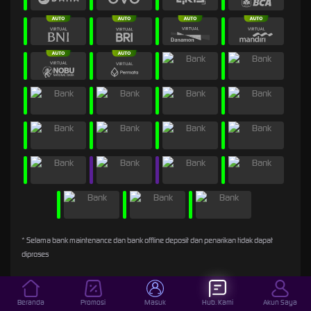
* Selama bank maintenance dan bank offline deposit dan penarikan tidak dapat
diproses
Beranda
Promosi
Masuk
Hub. Kami
Akun Saya