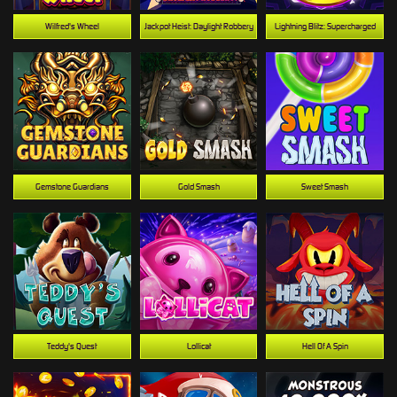
Wilfred's Wheel
Jackpot Heist: Daylight Robbery
Lightning Blitz: Supercharged
Gemstone Guardians
Gold Smash
Sweet Smash
Teddy's Quest
Lollicat
Hell Of A Spin