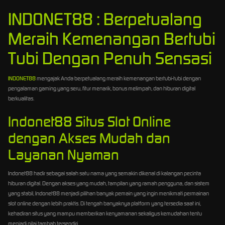
INDONET88 : Berpetualang
Meraih Kemenangan Bertubi
Tubi Dengan Penuh Sensasi
INDONET88
mengajak Anda berpetualang meraih kemenangan bertubi-tubi dengan
pengalaman gaming yang seru, fitur menarik, bonus melimpah, dan hiburan digital
berkualitas.
Indonet88 Situs Slot Online
dengan Akses Mudah dan
Layanan Nyaman
Indonet88 hadir sebagai salah satu nama yang semakin dikenal di kalangan pecinta
hiburan digital. Dengan akses yang mudah, tampilan yang ramah pengguna, dan sistem
yang stabil, Indonet88 menjadi pilihan banyak pemain yang ingin menikmati permainan
slot online dengan lebih praktis. Di tengah banyaknya platform yang tersedia saat ini,
kehadiran situs yang mampu memberikan kenyamanan sekaligus kemudahan tentu
menjadi nilai tambah tersendiri.