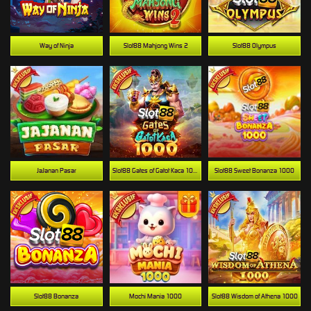
Way of Ninja
Slot88 Mahjong Wins 2
Slot88 Olympus
JaJanan Pasar
Slot88 Gates of Gatot Kaca 1000
Slot88 Sweet Bonanza 1000
Slot88 Bonanza
Mochi Mania 1000
Slot88 Wisdom of Athena 1000