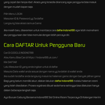
yang cepat dan tanpa ribet. Akses yang tersedia dirancang agar pengguna bisa masuk
dengan mudah kapan saja.
Pilih Menu LOGIN
Masukan ID & Password yg Terdaftar
Langsung bisa akses semua Game
Jika masih baru, disarankan untuk membaca cara
daftar Indonet88
agar lebih memahami
alur penggunaan dan bisa memulai dengan lebih percaya diri.
Cara DAFTAR Untuk Pengguna Baru
Cari Di GOOGLE INDONET88
Atau Kamu Bisa Cari di https://indonet88.uk.com/
Klik DAFTAR
Lalu Masukan ID yang anda ingikan untuk di daftar
Masuka Data wallet anda sesuai dengan nama yg terdafatr di wallet anda
Jika sudah terdaftar anda langsung masuk ke halaman game dengan banyak pilihan game
Bagi yang belum memiliki akun, silakan lakukan
daftar Indonet88
melalui halaman resmi
yang telah disediakan. Proses registrasi dibuat sederhana sehingga bisa dilakukan hanya
dalam beberapa langkah saja.
Ayo Buruan Gabung Bersama Indonet88 Slot Online Resmi Terpercaya Di Kalangan Hari Ini