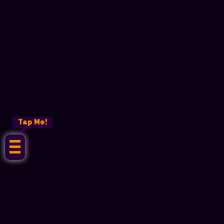
Kita adalah perusahaan bandar taruhan internasional, fokus dalam pemesanan
seperti taruhan langsung online untuk beragam olahraga dan permainan apapun,
termasuk acara khusus yang mendunia. Kita telah mendapatkan lisensi lengkap
taruhan, memegang kebanggan dengan menjadi sebuah usaha legal, dan
menyediakan anda dengan hiburan yang berkualitas tinggi.
Mobile View
Desktop View
INDONET88 : Berpetualang Meraih Kemenangan
Tap Me!
Bertubi Tubi Dengan Penuh Sensasi
INDONET88 : Berpetualang
Meraih Kemenangan
Bertubi Tubi Dengan Penuh
Sensasi
Beranda
Promosi
Masuk
Hub. Kami
Akun Saya